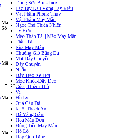
Trang Sức Bạc - Inox
h
Lắc Tay Da | Vòng Tay Kiểu
Vật Phẩm Phong Thủy
Vật Phẩm May Mắn
Mã
Ngọc Trai Thiên Nhiên
Số
Tỳ Hưu
Mèo Thần Tài | Mèo May Mắn
Thần Tài
Rùa May Mắn
Chuông Gió Bằng Đá
Mặt Dây Chuyền
Mã
Dây Chuyền
Nhẫn
Dây Treo Xe Hơi
Móc Khóa-Dây Đeo
««
Cóc | Thiềm Thừ
Ve
Mã
Hồ Ly
Quả Cầu Đá
Khối Thạch Anh
Đá Vàng Gâm
Hoa Mẫu Đơn
Đồng Tiền May Mắn
Hồ Lô
Mã
Hộp Quà Tặng