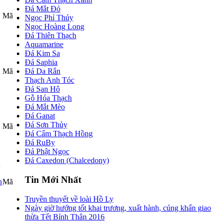
Đá Mắt Đỏ
Mã
Ngọc Phỉ Thúy
Ngọc Hoàng Long
Đá Thiên Thạch
Aquamarine
Đá Kim Sa
Đá Saphia
Mã
Đá Da Rắn
Thạch Anh Tóc
Đá San Hô
Gỗ Hóa Thạch
Đá Mắt Mèo
Đá Ganat
Đá Sơn Thủy
Mã
Đá Cẩm Thạch Hồng
Đá RuBy
Đá Phật Ngọc
Đá Caxedon (Chalcedony)
n
Tin Mới Nhất
Mã
Truyền thuyết về loài Hồ Ly
Ngày giờ hướng tốt khai trương, xuất hành, cúng khấn giao
thừa Tết Bính Thân 2016