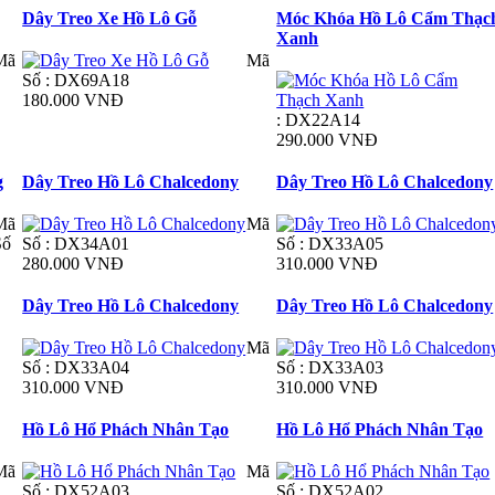
Dây Treo Xe Hồ Lô Gỗ
Móc Khóa Hồ Lô Cẩm Thạc
Xanh
Mã
Mã
Số : DX69A18
180.000 VNĐ
: DX22A14
290.000 VNĐ
g
Dây Treo Hồ Lô Chalcedony
Dây Treo Hồ Lô Chalcedony
Mã
Mã
Số
Số : DX34A01
Số : DX33A05
280.000 VNĐ
310.000 VNĐ
Dây Treo Hồ Lô Chalcedony
Dây Treo Hồ Lô Chalcedony
Mã
Số : DX33A04
Số : DX33A03
310.000 VNĐ
310.000 VNĐ
Hồ Lô Hổ Phách Nhân Tạo
Hồ Lô Hổ Phách Nhân Tạo
Mã
Mã
Số : DX52A03
Số : DX52A02