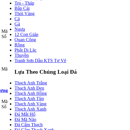
Trụ - Tháp
Bắp Cải
Thỏi Vàng
Cá
Gà
Ngựa
Mã
12 Con Giáp
Số
Quan Công
Rồng
Phật Di Lặc
Thuyền
Tranh Sơn Dầu KTS Tự Vẽ
Mã
Lựa Theo Chủng Loại Đá
Thạch Anh Trắng
Thạch Anh Đen
ương
Thạch Anh Hồng
Thạch Anh Tím
Mã
Thạch Anh Vàng
Số
Thạch Anh Xanh
Đá Mắt Hổ
Đá Mã Não
Đá Cẩm Thạch
Đá Cẩm Thạch Xanh