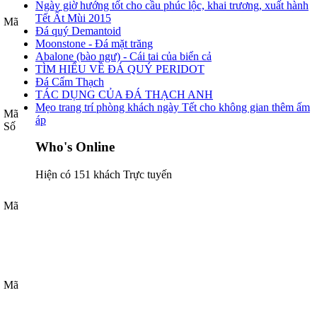
Ngày giờ hướng tốt cho cầu phúc lộc, khai trương, xuất hành
Tết Ất Mùi 2015
Mã
Đá quý Demantoid
Moonstone - Đá mặt trăng
Abalone (bào ngư) - Cái tai của biển cả
TÌM HIỂU VỀ ĐÁ QUÝ PERIDOT
Đá Cẩm Thạch
TÁC DỤNG CỦA ĐÁ THẠCH ANH
Mẹo trang trí phòng khách ngày Tết cho không gian thêm ấm
Mã
áp
Số
Who's Online
Hiện có 151 khách Trực tuyến
Mã
Mã