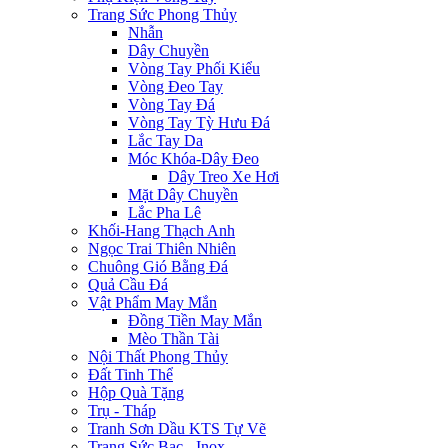
Trang Sức Phong Thủy
Nhẫn
Dây Chuyền
Vòng Tay Phối Kiểu
Vòng Đeo Tay
Vòng Tay Đá
Vòng Tay Tỳ Hưu Đá
Lắc Tay Da
Móc Khóa-Dây Đeo
Dây Treo Xe Hơi
Mặt Dây Chuyền
Lắc Pha Lê
Khối-Hang Thạch Anh
Ngọc Trai Thiên Nhiên
Chuông Gió Bằng Đá
Quả Cầu Đá
Vật Phẩm May Mắn
Đồng Tiền May Mắn
Mèo Thần Tài
Nội Thất Phong Thủy
Đất Tinh Thể
Hộp Quà Tặng
Trụ - Tháp
Tranh Sơn Dầu KTS Tự Vẽ
Trang Sức Bạc - Inox