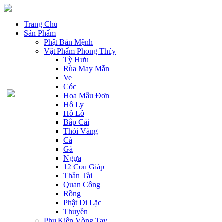
Trang Chủ
Sản Phẩm
Phật Bản Mệnh
Vật Phẩm Phong Thủy
Tỳ Hưu
Rùa May Mắn
Ve
Cóc
Hoa Mẫu Đơn
Hồ Ly
Hồ Lô
Bắp Cải
Thỏi Vàng
Cá
Gà
Ngựa
12 Con Giáp
Thần Tài
Quan Công
Rồng
Phật Di Lặc
Thuyền
Phụ Kiện Vòng Tay