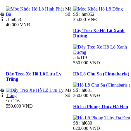
Mã
Mã
Số
Số : hm052
Số
: hm053
35.000 VNĐ
40.000 VNĐ
Dây Treo Xe Hồ Lô Xanh
Dương
: dx119
550.000 VNĐ
Dây Treo Xe Hồ Lô Lưu Ly
Hồ Lô Chu Sa (Cinnabaris )
Trắng
Mã
Mã
Số : hl081
Số
Số
260.000 VNĐ
: dx116
550.000 VNĐ
Hồ Lô Phong Thủy Đá Đen
Số : hl080
620.000 VNĐ