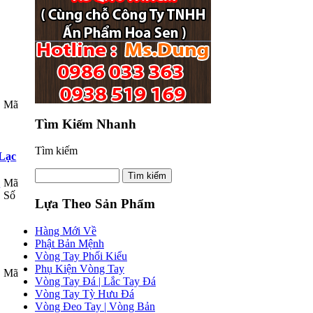
Mã
Tìm Kiếm Nhanh
Tìm kiếm
 Lạc
Mã
Số
Lựa Theo Sản Phẩm
Hàng Mới Về
Phật Bản Mệnh
Vòng Tay Phối Kiểu
Phụ Kiện Vòng Tay
Mã
Vòng Tay Đá | Lắc Tay Đá
Vòng Tay Tỳ Hưu Đá
Vòng Đeo Tay | Vòng Bản