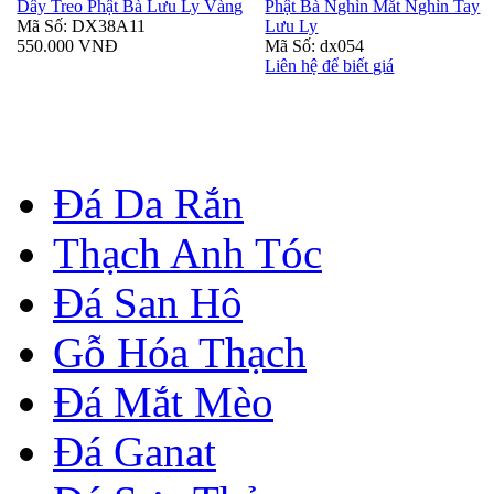
Dây Treo Phật Bà Lưu Ly Vàng
Phật Bà Nghìn Mắt Nghìn Tay
Mã Số: DX38A11
Lưu Ly
550.000 VNĐ
Mã Số: dx054
Liên hệ để biết giá
Đá Da Rắn
Thạch Anh Tóc
Đá San Hô
Gỗ Hóa Thạch
Đá Mắt Mèo
Đá Ganat