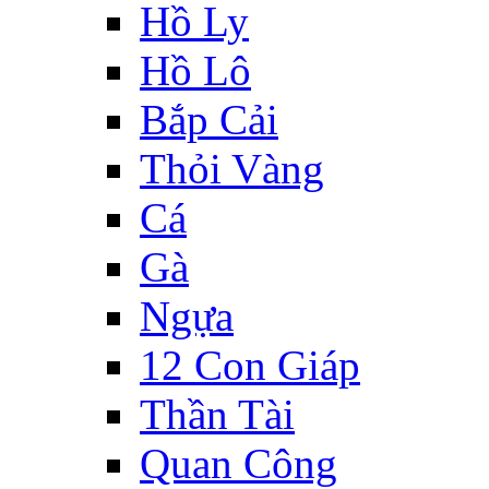
Hồ Ly
Hồ Lô
Bắp Cải
Thỏi Vàng
Cá
Gà
Ngựa
12 Con Giáp
Thần Tài
Quan Công