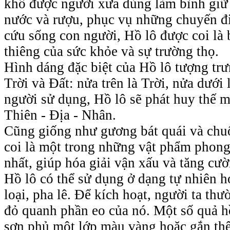
khô được người xưa dùng làm bình giữ
nước và rượu, phục vụ những chuyến đ
cứu sống con người, Hồ lô được coi là 
thiêng của sức khỏe và sự trường thọ.
Hình dáng đặc biệt của Hồ lô tượng trư
Trời và Đất: nửa trên là Trời, nửa dưới
người sử dụng, Hồ lô sẽ phát huy thế m
Thiên - Địa - Nhân.
Cũng giống như gương bát quái và chu
coi là một trong những vật phẩm phon
nhất, giúp hóa giải vận xấu và tăng cư
Hồ lô có thể sử dụng ở dạng tự nhiên 
loại, pha lê. Để kích hoạt, người ta th
đỏ quanh phần eo của nó. Một số quả h
sơn phủ một lớp màu vàng hoặc gắn t