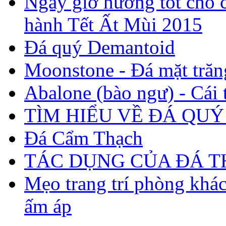
Ngày giờ hướng tốt cho c
hành Tết Ất Mùi 2015
Đá quý Demantoid
Moonstone - Đá mặt trăn
Abalone (bào ngư) - Cái t
TÌM HIỂU VỀ ĐÁ QUÝ
Đá Cẩm Thạch
TÁC DỤNG CỦA ĐÁ 
Mẹo trang trí phòng khá
ấm áp