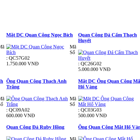
Mặt DC Quan Công Ngọc Bích
Quan Công Đá Cẩm Thạch
Huyết
Mã
Mã
Số
: QC57G02
1.750.000 VNĐ
: QC26G02
5.000.000 VNĐ
nh
Ông Quan Công Thạch Anh
Mặt DC Ông Quan Công Mắ
Trắng
Hổ Vàng
Mã
Mã
Số
Số
: QC09A02
: QC03G03
600.000 VNĐ
500.000 VNĐ
Quan Công Đá Ruby Hồng
Ông Quan Công Mắt Hổ Và
Mã