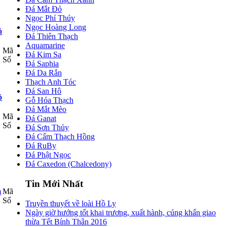
Đá Mắt Đỏ
Ngọc Phỉ Thúy
Ngọc Hoàng Long
ỏ
Đá Thiên Thạch
Aquamarine
Mã
Đá Kim Sa
Số
Đá Saphia
Đá Da Rắn
Thạch Anh Tóc
Đá San Hô
ỏ
Gỗ Hóa Thạch
Đá Mắt Mèo
Mã
Đá Ganat
Số
Đá Sơn Thủy
Đá Cẩm Thạch Hồng
Đá RuBy
Đá Phật Ngọc
Đá Caxedon (Chalcedony)
Tin Mới Nhất
Mã
Số
Truyền thuyết về loài Hồ Ly
Ngày giờ hướng tốt khai trương, xuất hành, cúng khấn giao
thừa Tết Bính Thân 2016