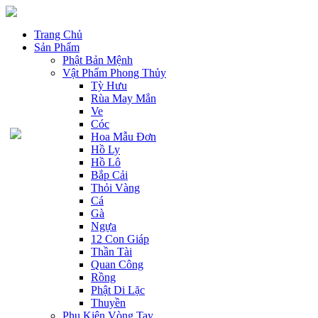
Trang Chủ
Sản Phẩm
Phật Bản Mệnh
Vật Phẩm Phong Thủy
Tỳ Hưu
Rùa May Mắn
Ve
Cóc
Hoa Mẫu Đơn
Hồ Ly
Hồ Lô
Bắp Cải
Thỏi Vàng
Cá
Gà
Ngựa
12 Con Giáp
Thần Tài
Quan Công
Rồng
Phật Di Lặc
Thuyền
Phụ Kiện Vòng Tay