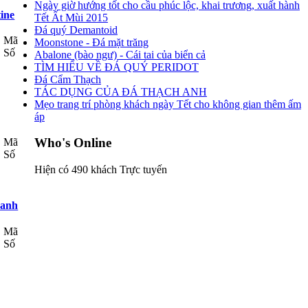
Ngày giờ hướng tốt cho cầu phúc lộc, khai trương, xuất hành
ine
Tết Ất Mùi 2015
Đá quý Demantoid
Mã
Moonstone - Đá mặt trăng
Số
Abalone (bào ngư) - Cái tai của biển cả
TÌM HIỂU VỀ ĐÁ QUÝ PERIDOT
Đá Cẩm Thạch
TÁC DỤNG CỦA ĐÁ THẠCH ANH
Mẹo trang trí phòng khách ngày Tết cho không gian thêm ấm
áp
Who's Online
Mã
Số
Hiện có 490 khách Trực tuyến
Xanh
Mã
Số