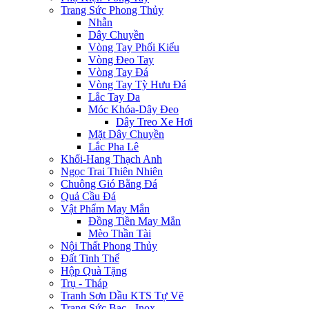
Trang Sức Phong Thủy
Nhẫn
Dây Chuyền
Vòng Tay Phối Kiểu
Vòng Đeo Tay
Vòng Tay Đá
Vòng Tay Tỳ Hưu Đá
Lắc Tay Da
Móc Khóa-Dây Đeo
Dây Treo Xe Hơi
Mặt Dây Chuyền
Lắc Pha Lê
Khối-Hang Thạch Anh
Ngọc Trai Thiên Nhiên
Chuông Gió Bằng Đá
Quả Cầu Đá
Vật Phẩm May Mắn
Đồng Tiền May Mắn
Mèo Thần Tài
Nội Thất Phong Thủy
Đất Tinh Thể
Hộp Quà Tặng
Trụ - Tháp
Tranh Sơn Dầu KTS Tự Vẽ
Trang Sức Bạc - Inox