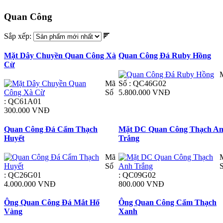
Quan Công
Sắp xếp:
Mặt Dây Chuyền Quan Công Xà
Quan Công Đá Ruby Hồng
Cừ
Mã
Số : QC46G02
Số
5.800.000 VNĐ
: QC61A01
300.000 VNĐ
Quan Công Đá Cẩm Thạch
Mặt DC Quan Công Thạch A
Huyết
Trắng
Mã
Số
: QC26G01
: QC09G02
4.000.000 VNĐ
800.000 VNĐ
Ông Quan Công Đá Mắt Hổ
Ông Quan Công Cẩm Thạch
Vàng
Xanh