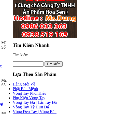
Mã
Tìm Kiếm Nhanh
Số
Tìm kiếm
t
Lựa Theo Sản Phẩm
Mã
Hàng Mới Về
Số
Phật Bản Mệnh
Vòng Tay Phối Kiểu
Phụ Kiện Vòng Tay
Vòng Tay Đá | Lắc Tay Đá
ng
Vòng Tay Tỳ Hưu Đá
Vòng Đeo Tay | Vòng Bản
Mã