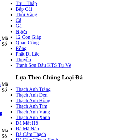
Trụ - Tháp
Bắp Cải
Thỏi Vàng
Cá
Gà
Ngựa
12 Con Giáp
Mã
Quan Công
Số
Rồng
Phật Di Lặc
Thuyền
Tranh Sơn Dầu KTS Tự Vẽ
Lựa Theo Chủng Loại Đá
Mã
Thạch Anh Trắng
Số
Thạch Anh Đen
Thạch Anh Hồng
Thạch Anh Tím
Thạch Anh Vàng
g
Thạch Anh Xanh
Đá Mắt Hổ
Đá Mã Não
Mã
Đá Cẩm Thạch
Số
Đá Cẩm Thạch Xanh