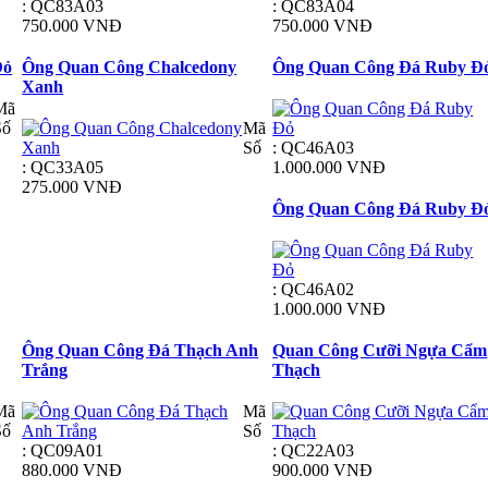
: QC83A03
: QC83A04
750.000 VNĐ
750.000 VNĐ
Đỏ
Ông Quan Công Chalcedony
Ông Quan Công Đá Ruby Đ
Xanh
Mã
Số
Mã
Số
: QC46A03
: QC33A05
1.000.000 VNĐ
275.000 VNĐ
Ông Quan Công Đá Ruby Đ
: QC46A02
1.000.000 VNĐ
Ông Quan Công Đá Thạch Anh
Quan Công Cưỡi Ngựa Cẩm
Trắng
Thạch
Mã
Mã
Số
Số
: QC09A01
: QC22A03
880.000 VNĐ
900.000 VNĐ