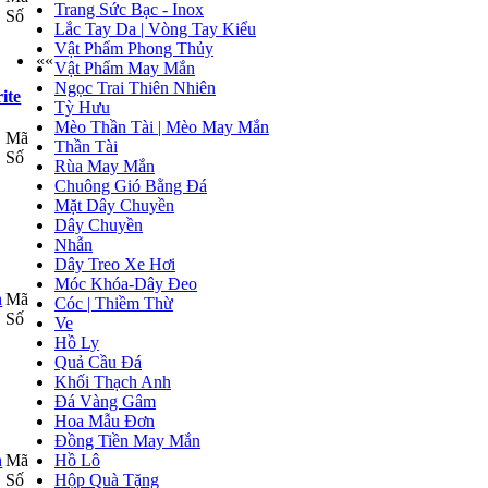
Trang Sức Bạc - Inox
Số
Lắc Tay Da | Vòng Tay Kiểu
Vật Phẩm Phong Thủy
««
Vật Phẩm May Mắn
Ngọc Trai Thiên Nhiên
ite
Tỳ Hưu
Mèo Thần Tài | Mèo May Mắn
Mã
Thần Tài
Số
Rùa May Mắn
Chuông Gió Bằng Đá
Mặt Dây Chuyền
Dây Chuyền
Nhẫn
Dây Treo Xe Hơi
Móc Khóa-Dây Đeo
Mã
Cóc | Thiềm Thừ
Số
Ve
Hồ Ly
Quả Cầu Đá
Khối Thạch Anh
Đá Vàng Gâm
Hoa Mẫu Đơn
Đồng Tiền May Mắn
Mã
Hồ Lô
Số
Hộp Quà Tặng