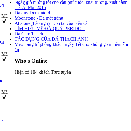
Ngày giờ hướng tốt cho cầu phúc lộc, khai trương, xuất hành
54
Tết Ất Mùi 2015
Đá quý Demantoid
Mã
Moonstone - Đá mặt trăng
Số
Abalone (bào ngư) - Cái tai của biển cả
TÌM HIỂU VỀ ĐÁ QUÝ PERIDOT
Đá Cẩm Thạch
TÁC DỤNG CỦA ĐÁ THẠCH ANH
54
Mẹo trang trí phòng khách ngày Tết cho không gian thêm ấm
áp
Mã
Số
Who's Online
Hiện có 184 khách Trực tuyến
ỏ
Mã
Số
t,