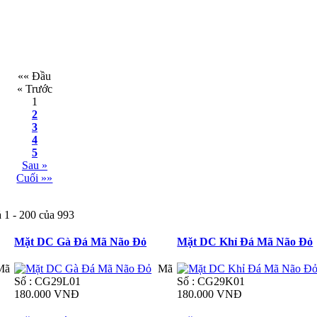
«« Đầu
« Trước
1
2
3
4
5
Sau »
Cuối »»
 1 - 200 của 993
Mặt DC Gà Đá Mã Não Đỏ
Mặt DC Khỉ Đá Mã Não Đỏ
Mã
Mã
Số : CG29L01
Số : CG29K01
180.000 VNĐ
180.000 VNĐ