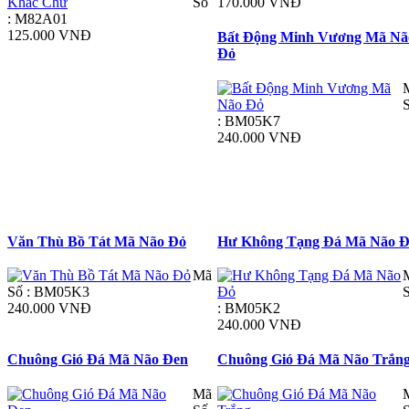
Số
170.000 VNĐ
: M82A01
125.000 VNĐ
Bất Động Minh Vương Mã Nã
Đỏ
: BM05K7
240.000 VNĐ
Văn Thù Bồ Tát Mã Não Đỏ
Hư Không Tạng Đá Mã Não 
Mã
Số : BM05K3
240.000 VNĐ
: BM05K2
240.000 VNĐ
Chuông Gió Đá Mã Não Đen
Chuông Gió Đá Mã Não Trắn
Mã