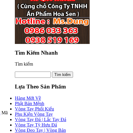
Tìm Kiếm Nhanh
Tìm kiếm
Lựa Theo Sản Phẩm
Hàng Mới Về
Phật Bản Mệnh
Vòng Tay Phối Kiểu
Mã
Phụ Kiện Vòng Tay
Vòng Tay Đá | Lắc Tay Đá
Vòng Tay Tỳ Hưu Đá
Vòng Đeo Tay | Vòng Bản