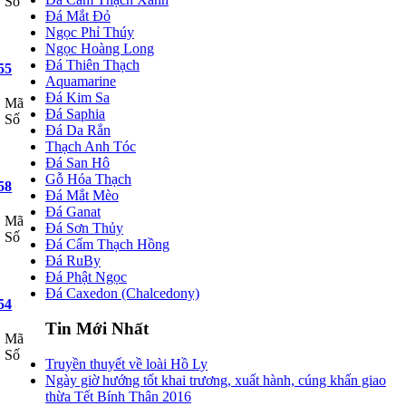
Số
Đá Mắt Đỏ
Ngọc Phỉ Thúy
Ngọc Hoàng Long
Đá Thiên Thạch
55
Aquamarine
Đá Kim Sa
Mã
Đá Saphia
Số
Đá Da Rắn
Thạch Anh Tóc
Đá San Hô
Gỗ Hóa Thạch
58
Đá Mắt Mèo
Đá Ganat
Mã
Đá Sơn Thủy
Số
Đá Cẩm Thạch Hồng
Đá RuBy
Đá Phật Ngọc
Đá Caxedon (Chalcedony)
54
Tin Mới Nhất
Mã
Số
Truyền thuyết về loài Hồ Ly
Ngày giờ hướng tốt khai trương, xuất hành, cúng khấn giao
thừa Tết Bính Thân 2016