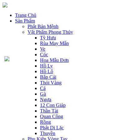
Trang Chủ
Sản Phẩm
Phật Bản Mệnh
Vật Phẩm Phong Thủy
Tỳ Hưu
Rùa May Mắn
Ve
Cóc
Hoa Mẫu Đơn
Hồ Ly
Hồ Lô
Bắp Cải
Thỏi Vàng
Cá
Gà
Ngựa
12 Con Giáp
Thần Tài
Quan Công
Rồng
Phật Di Lặc
Thuyền
Phụ Kiện Vòng Tay