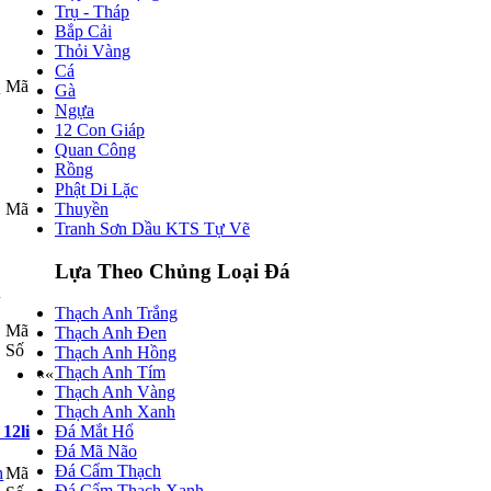
Trụ - Tháp
Bắp Cải
Thỏi Vàng
Cá
Mã
Gà
Ngựa
12 Con Giáp
Quan Công
Rồng
Phật Di Lặc
Mã
Thuyền
Tranh Sơn Dầu KTS Tự Vẽ
Lựa Theo Chủng Loại Đá
n
Thạch Anh Trắng
Mã
Thạch Anh Đen
Số
Thạch Anh Hồng
Thạch Anh Tím
««
Thạch Anh Vàng
Thạch Anh Xanh
12li
Đá Mắt Hổ
Đá Mã Não
Đá Cẩm Thạch
Mã
Đá Cẩm Thạch Xanh