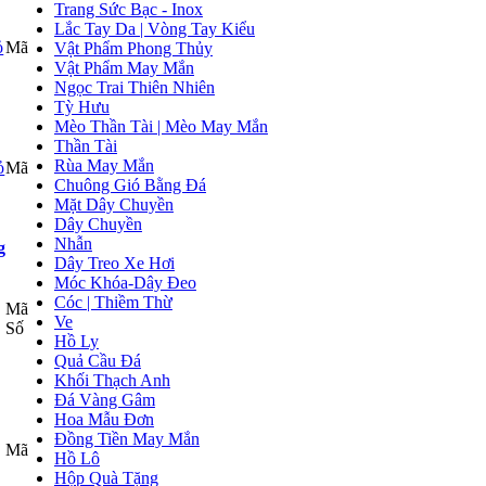
Trang Sức Bạc - Inox
Lắc Tay Da | Vòng Tay Kiểu
Mã
Vật Phẩm Phong Thủy
Vật Phẩm May Mắn
Ngọc Trai Thiên Nhiên
Tỳ Hưu
Mèo Thần Tài | Mèo May Mắn
Thần Tài
Rùa May Mắn
Mã
Chuông Gió Bằng Đá
Mặt Dây Chuyền
Dây Chuyền
Nhẫn
g
Dây Treo Xe Hơi
Móc Khóa-Dây Đeo
Cóc | Thiềm Thừ
Mã
Ve
Số
Hồ Ly
Quả Cầu Đá
Khối Thạch Anh
Đá Vàng Gâm
Hoa Mẫu Đơn
Đồng Tiền May Mắn
Mã
Hồ Lô
Hộp Quà Tặng