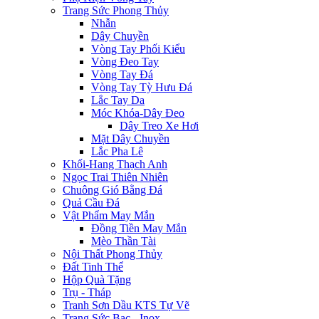
Trang Sức Phong Thủy
Nhẫn
Dây Chuyền
Vòng Tay Phối Kiểu
Vòng Đeo Tay
Vòng Tay Đá
Vòng Tay Tỳ Hưu Đá
Lắc Tay Da
Móc Khóa-Dây Đeo
Dây Treo Xe Hơi
Mặt Dây Chuyền
Lắc Pha Lê
Khối-Hang Thạch Anh
Ngọc Trai Thiên Nhiên
Chuông Gió Bằng Đá
Quả Cầu Đá
Vật Phẩm May Mắn
Đồng Tiền May Mắn
Mèo Thần Tài
Nội Thất Phong Thủy
Đất Tinh Thể
Hộp Quà Tặng
Trụ - Tháp
Tranh Sơn Dầu KTS Tự Vẽ
Trang Sức Bạc - Inox