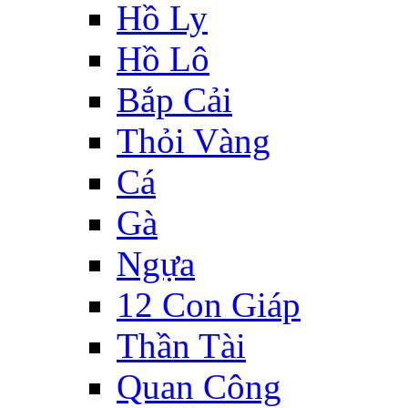
Hồ Ly
Hồ Lô
Bắp Cải
Thỏi Vàng
Cá
Gà
Ngựa
12 Con Giáp
Thần Tài
Quan Công