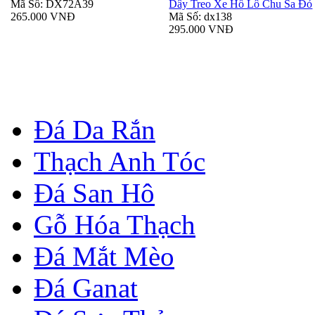
Mã Số: DX72A39
Dây Treo Xe Hồ Lô Chu Sa Đỏ
265.000 VNĐ
Mã Số: dx138
295.000 VNĐ
Đá Da Rắn
Thạch Anh Tóc
Đá San Hô
Gỗ Hóa Thạch
Đá Mắt Mèo
Đá Ganat