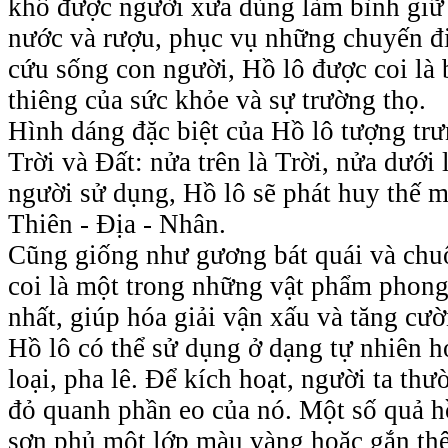
khô được người xưa dùng làm bình giữ
nước và rượu, phục vụ những chuyến đ
cứu sống con người, Hồ lô được coi là 
thiêng của sức khỏe và sự trường thọ.
Hình dáng đặc biệt của Hồ lô tượng trư
Trời và Đất: nửa trên là Trời, nửa dưới
người sử dụng, Hồ lô sẽ phát huy thế m
Thiên - Địa - Nhân.
Cũng giống như gương bát quái và chu
coi là một trong những vật phẩm phon
nhất, giúp hóa giải vận xấu và tăng cư
Hồ lô có thể sử dụng ở dạng tự nhiên 
loại, pha lê. Để kích hoạt, người ta th
đỏ quanh phần eo của nó. Một số quả h
sơn phủ một lớp màu vàng hoặc gắn t