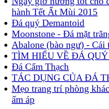
Ngày giờ hướng tốt cho c
hành Tết Ất Mùi 2015
Đá quý Demantoid
Moonstone - Đá mặt trăn
Abalone (bào ngư) - Cái t
TÌM HIỂU VỀ ĐÁ QUÝ
Đá Cẩm Thạch
TÁC DỤNG CỦA ĐÁ 
Mẹo trang trí phòng khá
ấm áp