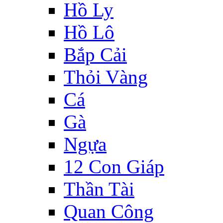
Hồ Ly
Hồ Lô
Bắp Cải
Thỏi Vàng
Cá
Gà
Ngựa
12 Con Giáp
Thần Tài
Quan Công