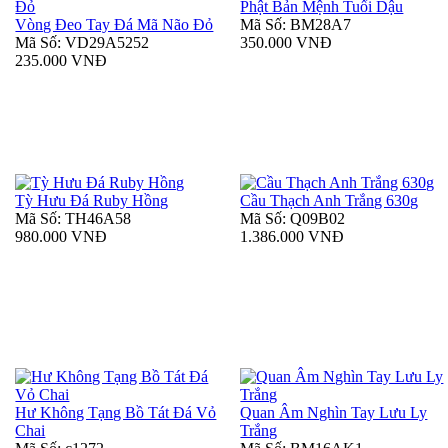
Phật Bản Mệnh Tuổi Dậu
Vòng Đeo Tay Đá Mã Não Đỏ
Mã Số: BM28A7
Mã Số: VD29A5252
350.000 VNĐ
235.000 VNĐ
Tỳ Hưu Đá Ruby Hồng
Cầu Thạch Anh Trắng 630g
Mã Số: TH46A58
Mã Số: Q09B02
980.000 VNĐ
1.386.000 VNĐ
Hư Không Tạng Bồ Tát Đá Vỏ
Quan Âm Nghìn Tay Lưu Ly
Chai
Trắng