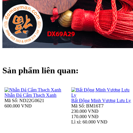
Sản phẩm liên quan:
Nhẫn Đá Cẩm Thạch Xanh
Mã Số: ND22G0621
Bất Động Minh Vương Lưu Ly
600.000 VNĐ
Mã Số: BM16T7
230.000 VNĐ
170.000 VNĐ
Lì xì: 60.000 VNĐ