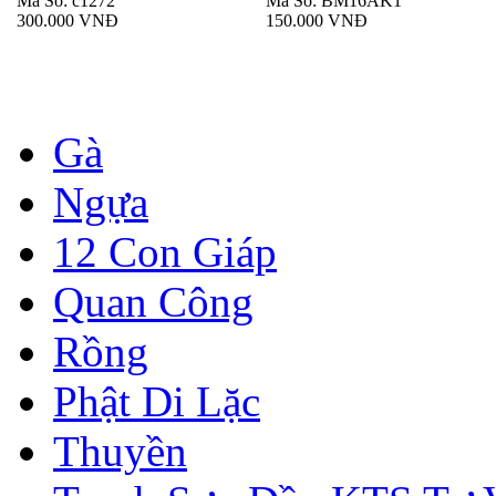
Mã Số: c1272
Mã Số: BM16AK1
300.000 VNĐ
150.000 VNĐ
Gà
Ngựa
12 Con Giáp
Quan Công
Rồng
Phật Di Lặc
Thuyền