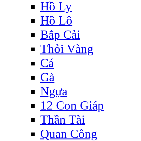
Hồ Ly
Hồ Lô
Bắp Cải
Thỏi Vàng
Cá
Gà
Ngựa
12 Con Giáp
Thần Tài
Quan Công