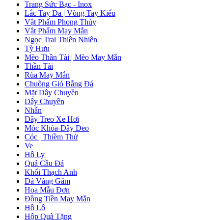
Trang Sức Bạc - Inox
Lắc Tay Da | Vòng Tay Kiểu
Vật Phẩm Phong Thủy
Vật Phẩm May Mắn
Ngọc Trai Thiên Nhiên
Tỳ Hưu
Mèo Thần Tài | Mèo May Mắn
Thần Tài
Rùa May Mắn
Chuông Gió Bằng Đá
Mặt Dây Chuyền
Dây Chuyền
Nhẫn
Dây Treo Xe Hơi
Móc Khóa-Dây Đeo
Cóc | Thiềm Thừ
Ve
Hồ Ly
Quả Cầu Đá
Khối Thạch Anh
Đá Vàng Gâm
Hoa Mẫu Đơn
Đồng Tiền May Mắn
Hồ Lô
Hộp Quà Tặng