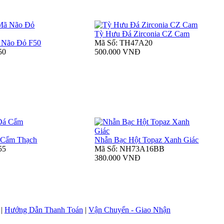
Tỳ Hưu Đá Zirconia CZ Cam
 Não Đỏ F50
Mã Số: TH47A20
50
500.000 VNĐ
 Cẩm Thạch
Nhẫn Bạc Hột Topaz Xanh Giác
55
Mã Số: NH73A16BB
380.000 VNĐ
|
Hướng Dẫn Thanh Toán
|
Vận Chuyển - Giao Nhận