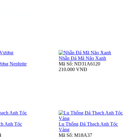
Nhẫn Đá Mã Não Xanh
ơng Nephrite
Mã Số: ND31A6120
210.000 VNĐ
ch Anh Tóc
Lu Thống Đá Thạch Anh Tóc
Vàng
4
Mã Số: M18A37