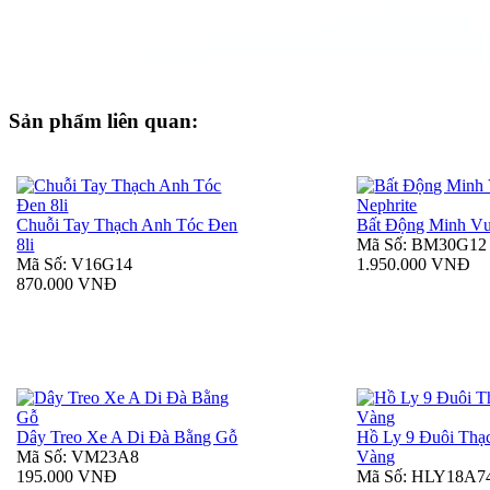
Sản phẩm liên quan:
Chuỗi Tay Thạch Anh Tóc Đen
Bất Động Minh Vư
8li
Mã Số: BM30G12
Mã Số: V16G14
1.950.000 VNĐ
870.000 VNĐ
Dây Treo Xe A Di Đà Bằng Gỗ
Hồ Ly 9 Đuôi Thạ
Mã Số: VM23A8
Vàng
195.000 VNĐ
Mã Số: HLY18A7