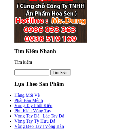
Tìm Kiếm Nhanh
Tìm kiếm
Lựa Theo Sản Phẩm
Hàng Mới Về
Phật Bản Mệnh
Vòng Tay Phối Kiểu
Phụ Kiện Vòng Tay
Vòng Tay Đá | Lắc Tay Đá
Vòng Tay Tỳ Hưu Đá
Vòng Đeo Tay | Vòng Bản