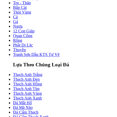
Trụ - Tháp
Bắp Cải
Thỏi Vàng
Cá
Gà
Ngựa
12 Con Giáp
Quan Công
Rồng
Phật Di Lặc
Thuyền
Tranh Sơn Dầu KTS Tự Vẽ
Lựa Theo Chủng Loại Đá
Thạch Anh Trắng
Thạch Anh Đen
Thạch Anh Hồng
Thạch Anh Tím
Thạch Anh Vàng
Thạch Anh Xanh
Đá Mắt Hổ
Đá Mã Não
Đá Cẩm Thạch
Đá Cẩm Thạch Xanh