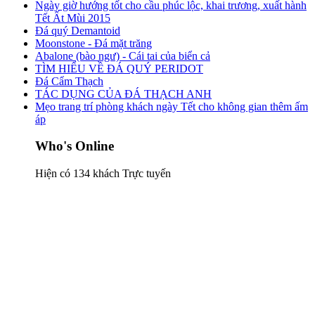
Ngày giờ hướng tốt cho cầu phúc lộc, khai trương, xuất hành
Tết Ất Mùi 2015
Đá quý Demantoid
Moonstone - Đá mặt trăng
Abalone (bào ngư) - Cái tai của biển cả
TÌM HIỂU VỀ ĐÁ QUÝ PERIDOT
Đá Cẩm Thạch
TÁC DỤNG CỦA ĐÁ THẠCH ANH
Mẹo trang trí phòng khách ngày Tết cho không gian thêm ấm
áp
Who's Online
Hiện có 134 khách Trực tuyến