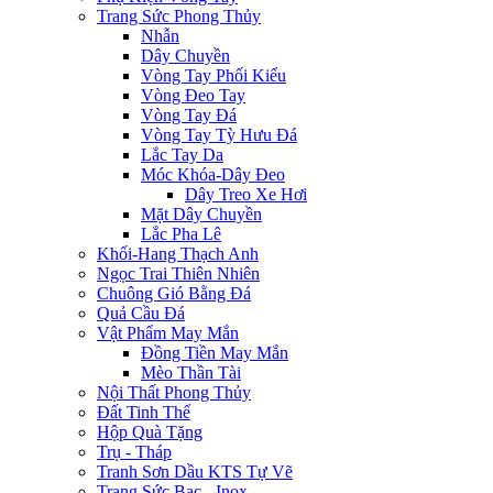
Trang Sức Phong Thủy
Nhẫn
Dây Chuyền
Vòng Tay Phối Kiểu
Vòng Đeo Tay
Vòng Tay Đá
Vòng Tay Tỳ Hưu Đá
Lắc Tay Da
Móc Khóa-Dây Đeo
Dây Treo Xe Hơi
Mặt Dây Chuyền
Lắc Pha Lê
Khối-Hang Thạch Anh
Ngọc Trai Thiên Nhiên
Chuông Gió Bằng Đá
Quả Cầu Đá
Vật Phẩm May Mắn
Đồng Tiền May Mắn
Mèo Thần Tài
Nội Thất Phong Thủy
Đất Tinh Thể
Hộp Quà Tặng
Trụ - Tháp
Tranh Sơn Dầu KTS Tự Vẽ
Trang Sức Bạc - Inox