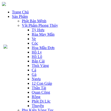
Trang Chủ
Sản Phẩm
Phật Bản Mệnh
Vật Phẩm Phong Thủy
Tỳ Hưu
Rùa May Mắn
Ve
Cóc
Hoa Mẫu Đơn
Hồ Ly
Hồ Lô
Bắp Cải
Thỏi Vàng
Cá
Gà
Ngựa
12 Con Giáp
Thần Tài
Quan Công
Rồng
Phật Di Lặc
Thuyền
Phụ Kiện Vòng Tay