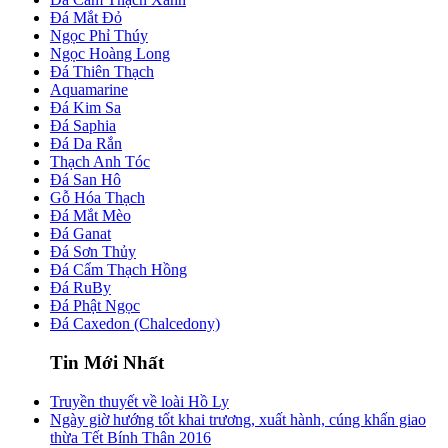
Đá Mắt Đỏ
Ngọc Phỉ Thúy
Ngọc Hoàng Long
Đá Thiên Thạch
Aquamarine
Đá Kim Sa
Đá Saphia
Đá Da Rắn
Thạch Anh Tóc
Đá San Hô
Gỗ Hóa Thạch
Đá Mắt Mèo
Đá Ganat
Đá Sơn Thủy
Đá Cẩm Thạch Hồng
Đá RuBy
Đá Phật Ngọc
Đá Caxedon (Chalcedony)
Tin Mới Nhất
Truyền thuyết về loài Hồ Ly
Ngày giờ hướng tốt khai trương, xuất hành, cúng khấn giao
thừa Tết Bính Thân 2016