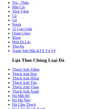
Trụ - Tháp
Bắp Cải
Thỏi Vàng
Cá
Gà
Ngựa
12 Con Giáp
Quan Công
Rồng
Phật Di Lặc
Thuyền
Tranh Sơn Dầu KTS Tự Vẽ
Lựa Theo Chủng Loại Đá
Thạch Anh Trắng
Thạch Anh Đen
Thạch Anh Hồng
Thạch Anh Tím
Thạch Anh Vàng
Thạch Anh Xanh
Đá Mắt Hổ
Đá Mã Não
Đá Cẩm Thạch
Đá Cẩm Thạch Xanh