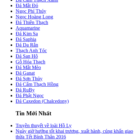
Đá Mắt Đỏ
Ngọc Phỉ Thúy
Ngọc Hoàng Long
Đá Thiên Thạch
Aquamarine
Đá Kim Sa
Đá Saphia
Đá Da Rắn
Thạch Anh Tóc
Đá San Hô
Gỗ Hóa Thạch
Đá Mắt Mèo
Đá Ganat
Đá Sơn Thủy
Đá Cẩm Thạch Hồng
Đá RuBy
Đá Phật Ngọc
Đá Caxedon (Chalcedony)
Tin Mới Nhất
Truyền thuyết về loài Hồ Ly
Ngày giờ hướng tốt khai trương, xuất hành, cúng khấn giao
thừa Tết Bính Thân 2016