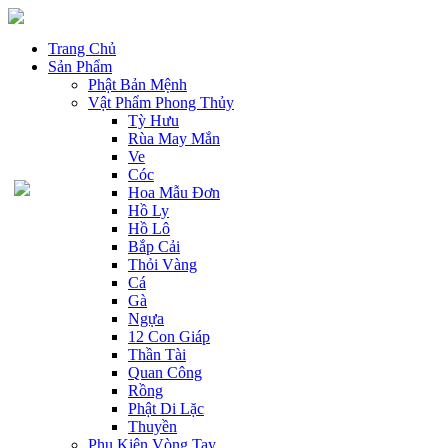
Trang Chủ
Sản Phẩm
Phật Bản Mệnh
Vật Phẩm Phong Thủy
Tỳ Hưu
Rùa May Mắn
Ve
Cóc
Hoa Mẫu Đơn
Hồ Ly
Hồ Lô
Bắp Cải
Thỏi Vàng
Cá
Gà
Ngựa
12 Con Giáp
Thần Tài
Quan Công
Rồng
Phật Di Lặc
Thuyền
Phụ Kiện Vòng Tay