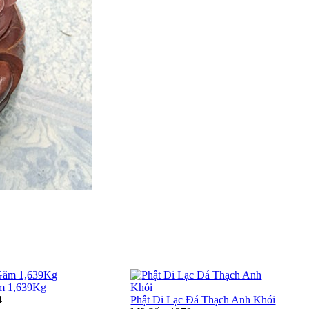
m 1,639Kg
4
Phật Di Lạc Đá Thạch Anh Khói