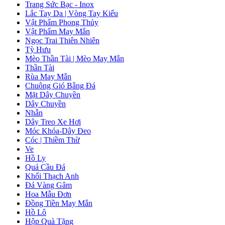
Trang Sức Bạc - Inox
Lắc Tay Da | Vòng Tay Kiểu
Vật Phẩm Phong Thủy
Vật Phẩm May Mắn
Ngọc Trai Thiên Nhiên
Tỳ Hưu
Mèo Thần Tài | Mèo May Mắn
Thần Tài
Rùa May Mắn
Chuông Gió Bằng Đá
Mặt Dây Chuyền
Dây Chuyền
Nhẫn
Dây Treo Xe Hơi
Móc Khóa-Dây Đeo
Cóc | Thiềm Thừ
Ve
Hồ Ly
Quả Cầu Đá
Khối Thạch Anh
Đá Vàng Gâm
Hoa Mẫu Đơn
Đồng Tiền May Mắn
Hồ Lô
Hộp Quà Tặng