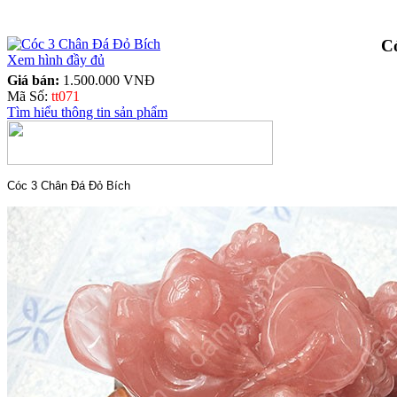
C
Xem hình đầy đủ
Giá bán:
1.500.000 VNĐ
Mã Số:
tt071
Tìm hiểu thông tin sản phẩm
Cóc 3 Chân Đá Đỏ Bích