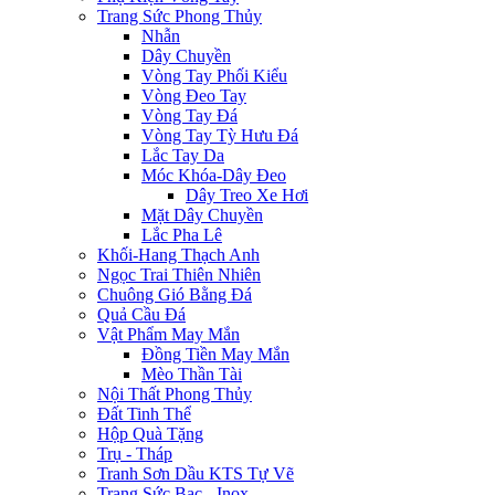
Trang Sức Phong Thủy
Nhẫn
Dây Chuyền
Vòng Tay Phối Kiểu
Vòng Đeo Tay
Vòng Tay Đá
Vòng Tay Tỳ Hưu Đá
Lắc Tay Da
Móc Khóa-Dây Đeo
Dây Treo Xe Hơi
Mặt Dây Chuyền
Lắc Pha Lê
Khối-Hang Thạch Anh
Ngọc Trai Thiên Nhiên
Chuông Gió Bằng Đá
Quả Cầu Đá
Vật Phẩm May Mắn
Đồng Tiền May Mắn
Mèo Thần Tài
Nội Thất Phong Thủy
Đất Tinh Thể
Hộp Quà Tặng
Trụ - Tháp
Tranh Sơn Dầu KTS Tự Vẽ
Trang Sức Bạc - Inox