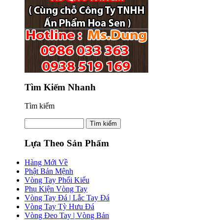
Tìm Kiếm Nhanh
Tìm kiếm
Lựa Theo Sản Phẩm
Hàng Mới Về
Phật Bản Mệnh
Vòng Tay Phối Kiểu
Phụ Kiện Vòng Tay
Vòng Tay Đá | Lắc Tay Đá
Vòng Tay Tỳ Hưu Đá
Vòng Đeo Tay | Vòng Bản