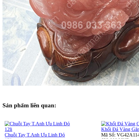
Sản phẩm liên quan:
Khối Đá Vàng Gă
Chuỗi Tay T.Anh Ưu Linh Đỏ
Mã Số: VG42A11