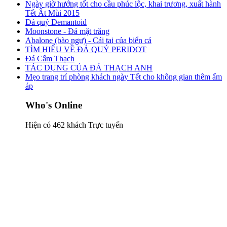
Ngày giờ hướng tốt cho cầu phúc lộc, khai trương, xuất hành
Tết Ất Mùi 2015
Đá quý Demantoid
Moonstone - Đá mặt trăng
Abalone (bào ngư) - Cái tai của biển cả
TÌM HIỂU VỀ ĐÁ QUÝ PERIDOT
Đá Cẩm Thạch
TÁC DỤNG CỦA ĐÁ THẠCH ANH
Mẹo trang trí phòng khách ngày Tết cho không gian thêm ấm
áp
Who's Online
Hiện có 462 khách Trực tuyến