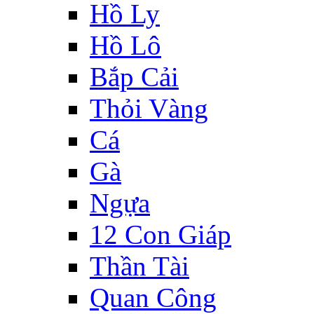
Hồ Ly
Hồ Lô
Bắp Cải
Thỏi Vàng
Cá
Gà
Ngựa
12 Con Giáp
Thần Tài
Quan Công