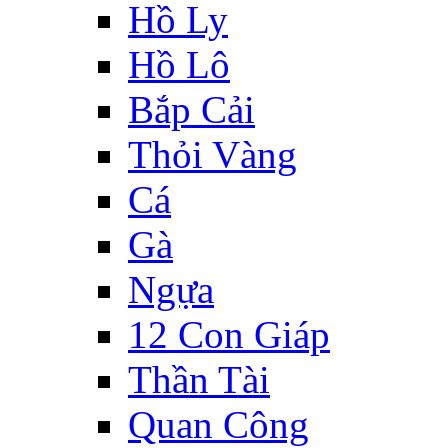
Hồ Ly
Hồ Lô
Bắp Cải
Thỏi Vàng
Cá
Gà
Ngựa
12 Con Giáp
Thần Tài
Quan Công