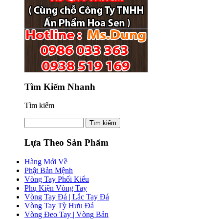
Tìm Kiếm Nhanh
Tìm kiếm
Lựa Theo Sản Phẩm
Hàng Mới Về
Phật Bản Mệnh
Vòng Tay Phối Kiểu
Phụ Kiện Vòng Tay
Vòng Tay Đá | Lắc Tay Đá
Vòng Tay Tỳ Hưu Đá
Vòng Đeo Tay | Vòng Bản