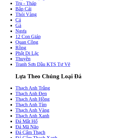
Trụ - Tháp
Bắp Cải
Thỏi Vàng
Cá
Gà
Ngựa
12 Con Giáp
Quan Công
Rồng
Phật Di Lặc
Thuyền
Tranh Sơn Dầu KTS Tự Vẽ
Lựa Theo Chủng Loại Đá
Thạch Anh Trắng
Thạch Anh Đen
Thạch Anh Hồng
Thạch Anh Tím
Thạch Anh Vàng
Thạch Anh Xanh
Đá Mắt Hổ
Đá Mã Não
Đá Cẩm Thạch
Đá Cẩm Thạch Xanh