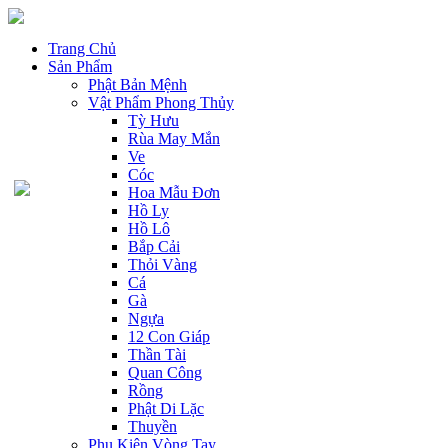
Trang Chủ
Sản Phẩm
Phật Bản Mệnh
Vật Phẩm Phong Thủy
Tỳ Hưu
Rùa May Mắn
Ve
Cóc
Hoa Mẫu Đơn
Hồ Ly
Hồ Lô
Bắp Cải
Thỏi Vàng
Cá
Gà
Ngựa
12 Con Giáp
Thần Tài
Quan Công
Rồng
Phật Di Lặc
Thuyền
Phụ Kiện Vòng Tay