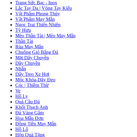
Trang Sức Bạc - Inox
Lắc Tay Da | Vòng Tay Kiểu
Vật Phẩm Phong Thủy
Vật Phẩm May Mắn
Ngọc Trai Thiên Nhiên
Tỳ Hưu
Mèo Thần Tài | Mèo May Mắn
Thần Tài
Rùa May Mắn
Chuông Gió Bằng Đá
Mặt Dây Chuyền
Dây Chuyền
Nhẫn
Dây Treo Xe Hơi
Móc Khóa-Dây Đeo
Cóc | Thiềm Thừ
Ve
Hồ Ly
Quả Cầu Đá
Khối Thạch Anh
Đá Vàng Gâm
Hoa Mẫu Đơn
Đồng Tiền May Mắn
Hồ Lô
Hộp Quà Tặng