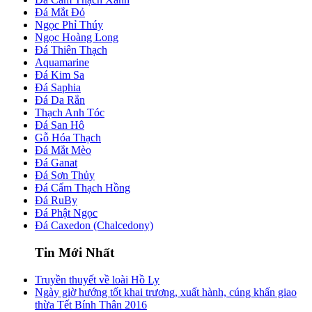
Đá Mắt Đỏ
Ngọc Phỉ Thúy
Ngọc Hoàng Long
Đá Thiên Thạch
Aquamarine
Đá Kim Sa
Đá Saphia
Đá Da Rắn
Thạch Anh Tóc
Đá San Hô
Gỗ Hóa Thạch
Đá Mắt Mèo
Đá Ganat
Đá Sơn Thủy
Đá Cẩm Thạch Hồng
Đá RuBy
Đá Phật Ngọc
Đá Caxedon (Chalcedony)
Tin Mới Nhất
Truyền thuyết về loài Hồ Ly
Ngày giờ hướng tốt khai trương, xuất hành, cúng khấn giao
thừa Tết Bính Thân 2016