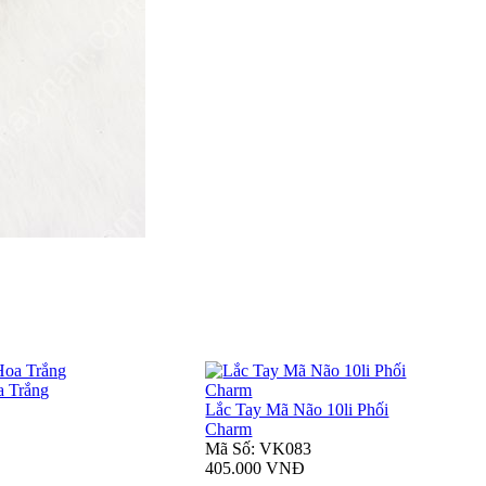
a Trắng
Lắc Tay Mã Não 10li Phối
Charm
Mã Số: VK083
405.000 VNĐ