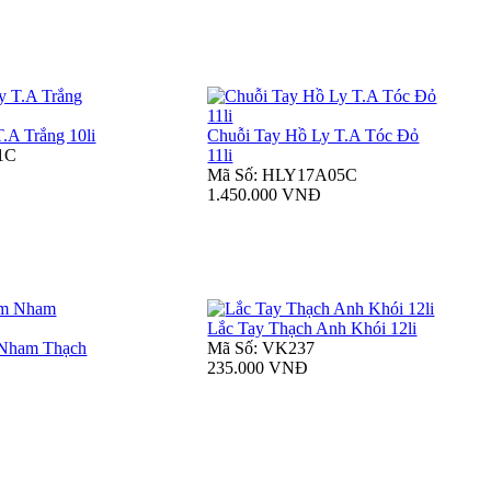
.A Trắng 10li
Chuỗi Tay Hồ Ly T.A Tóc Đỏ
1C
11li
Mã Số: HLY17A05C
1.450.000 VNĐ
Lắc Tay Thạch Anh Khói 12li
 Nham Thạch
Mã Số: VK237
235.000 VNĐ