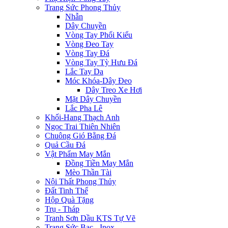
Trang Sức Phong Thủy
Nhẫn
Dây Chuyền
Vòng Tay Phối Kiểu
Vòng Đeo Tay
Vòng Tay Đá
Vòng Tay Tỳ Hưu Đá
Lắc Tay Da
Móc Khóa-Dây Đeo
Dây Treo Xe Hơi
Mặt Dây Chuyền
Lắc Pha Lê
Khối-Hang Thạch Anh
Ngọc Trai Thiên Nhiên
Chuông Gió Bằng Đá
Quả Cầu Đá
Vật Phẩm May Mắn
Đồng Tiền May Mắn
Mèo Thần Tài
Nội Thất Phong Thủy
Đất Tinh Thể
Hộp Quà Tặng
Trụ - Tháp
Tranh Sơn Dầu KTS Tự Vẽ
Trang Sức Bạc - Inox