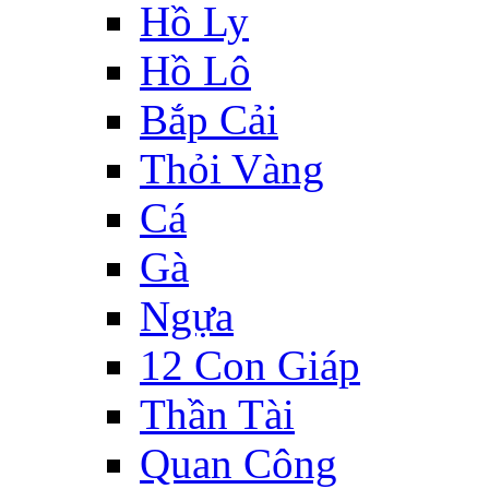
Hồ Ly
Hồ Lô
Bắp Cải
Thỏi Vàng
Cá
Gà
Ngựa
12 Con Giáp
Thần Tài
Quan Công