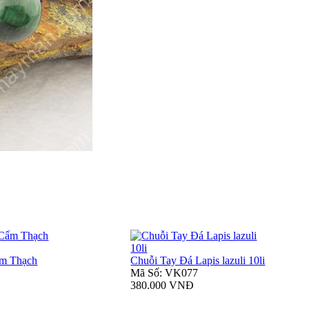
ẩm Thạch
Chuỗi Tay Đá Lapis lazuli 10li
Mã Số: VK077
380.000 VNĐ