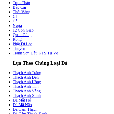
Trụ - Tháp
Bắp Cải
Thỏi Vàng
Cá
Gà
Ngựa
12 Con Giáp
Quan Công
Rồng
Phật Di Lặc
Thuyền
Tranh Sơn Dầu KTS Tự Vẽ
Lựa Theo Chủng Loại Đá
Thạch Anh Trắng
Thạch Anh Đen
Thạch Anh Hồng
Thạch Anh Tím
Thạch Anh Vàng
Thạch Anh Xanh
Đá Mắt Hổ
Đá Mã Não
Đá Cẩm Thạch
Đá Cẩm Thạch Xanh