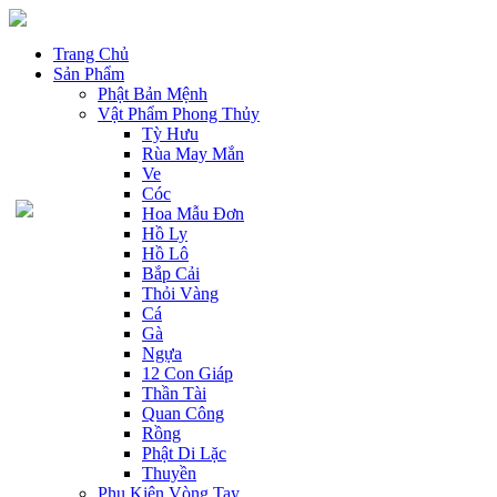
Trang Chủ
Sản Phẩm
Phật Bản Mệnh
Vật Phẩm Phong Thủy
Tỳ Hưu
Rùa May Mắn
Ve
Cóc
Hoa Mẫu Đơn
Hồ Ly
Hồ Lô
Bắp Cải
Thỏi Vàng
Cá
Gà
Ngựa
12 Con Giáp
Thần Tài
Quan Công
Rồng
Phật Di Lặc
Thuyền
Phụ Kiện Vòng Tay