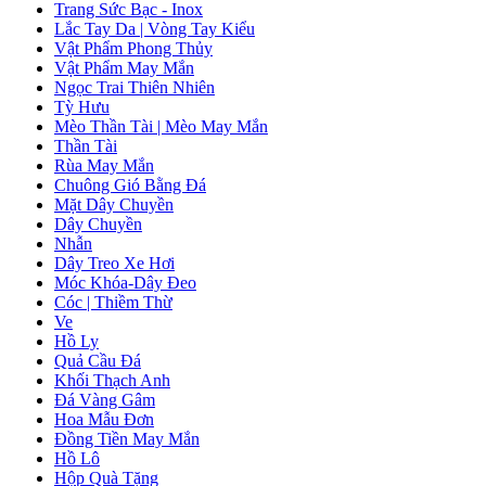
Trang Sức Bạc - Inox
Lắc Tay Da | Vòng Tay Kiểu
Vật Phẩm Phong Thủy
Vật Phẩm May Mắn
Ngọc Trai Thiên Nhiên
Tỳ Hưu
Mèo Thần Tài | Mèo May Mắn
Thần Tài
Rùa May Mắn
Chuông Gió Bằng Đá
Mặt Dây Chuyền
Dây Chuyền
Nhẫn
Dây Treo Xe Hơi
Móc Khóa-Dây Đeo
Cóc | Thiềm Thừ
Ve
Hồ Ly
Quả Cầu Đá
Khối Thạch Anh
Đá Vàng Gâm
Hoa Mẫu Đơn
Đồng Tiền May Mắn
Hồ Lô
Hộp Quà Tặng