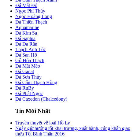
Đá Mắt Đỏ
Ngọc Phỉ Thúy
Ngọc Hoàng Long
Đá Thiên Thạch
Aquamarine
Đá Kim Sa
Đá Saphia
Đá Da Rắn
Thạch Anh Tóc
Đá San Hô
Gỗ Hóa Thạch
Đá Mắt Mèo
Đá Ganat
Đá Sơn Thủy
Đá Cẩm Thạch Hồng
Đá RuBy
Đá Phật Ngọc
Đá Caxedon (Chalcedony)
Tin Mới Nhất
Truyền thuyết về loài Hồ Ly
Ngày giờ hướng tốt khai trương, xuất hành, cúng khấn giao
thừa Tết Bính Thân 2016