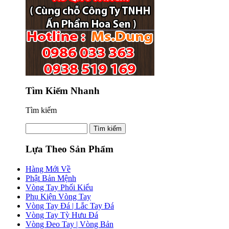
Tìm Kiếm Nhanh
Tìm kiếm
Lựa Theo Sản Phẩm
Hàng Mới Về
Phật Bản Mệnh
Vòng Tay Phối Kiểu
Phụ Kiện Vòng Tay
Vòng Tay Đá | Lắc Tay Đá
Vòng Tay Tỳ Hưu Đá
Vòng Đeo Tay | Vòng Bản