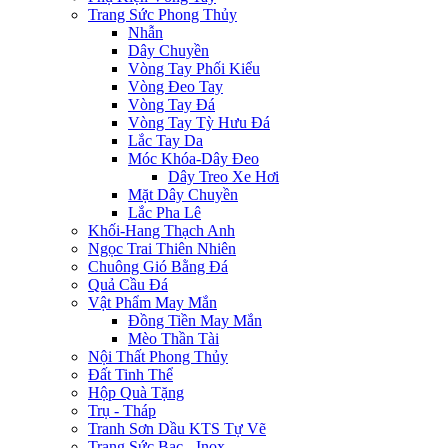
Trang Sức Phong Thủy
Nhẫn
Dây Chuyền
Vòng Tay Phối Kiểu
Vòng Đeo Tay
Vòng Tay Đá
Vòng Tay Tỳ Hưu Đá
Lắc Tay Da
Móc Khóa-Dây Đeo
Dây Treo Xe Hơi
Mặt Dây Chuyền
Lắc Pha Lê
Khối-Hang Thạch Anh
Ngọc Trai Thiên Nhiên
Chuông Gió Bằng Đá
Quả Cầu Đá
Vật Phẩm May Mắn
Đồng Tiền May Mắn
Mèo Thần Tài
Nội Thất Phong Thủy
Đất Tinh Thể
Hộp Quà Tặng
Trụ - Tháp
Tranh Sơn Dầu KTS Tự Vẽ
Trang Sức Bạc - Inox