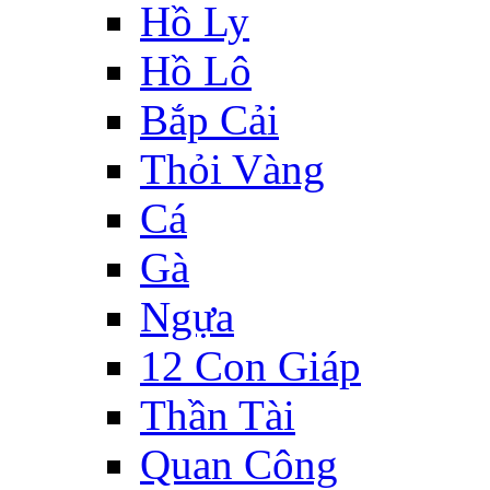
Hồ Ly
Hồ Lô
Bắp Cải
Thỏi Vàng
Cá
Gà
Ngựa
12 Con Giáp
Thần Tài
Quan Công