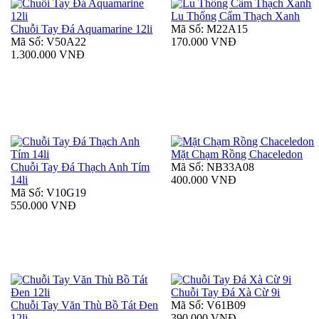
Lu Thống Cẩm Thạch Xanh
Chuỗi Tay Đá Aquamarine 12li
Mã Số: M22A15
Mã Số: V50A22
170.000 VNĐ
1.300.000 VNĐ
Mặt Chạm Rồng Chaceledon
Chuỗi Tay Đá Thạch Anh Tím
Mã Số: NB33A08
14li
400.000 VNĐ
Mã Số: V10G19
550.000 VNĐ
Chuỗi Tay Đá Xà Cừ 9i
Chuỗi Tay Văn Thù Bồ Tát Đen
Mã Số: V61B09
12li
390.000 VNĐ