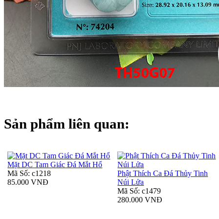
Sản phẩm liên quan:
Mặt DC Tam Giác Đá Mắt Hổ
Mã Số: c1218
Phật Thích Ca Đá Thủy Tinh
85.000 VNĐ
Núi Lửa
Mã Số: c1479
280.000 VNĐ