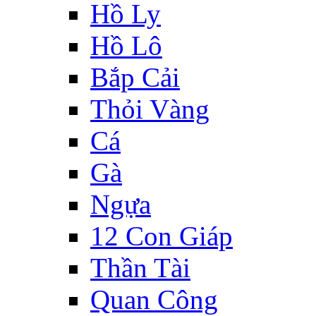
Hồ Ly
Hồ Lô
Bắp Cải
Thỏi Vàng
Cá
Gà
Ngựa
12 Con Giáp
Thần Tài
Quan Công