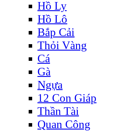
Hồ Ly
Hồ Lô
Bắp Cải
Thỏi Vàng
Cá
Gà
Ngựa
12 Con Giáp
Thần Tài
Quan Công