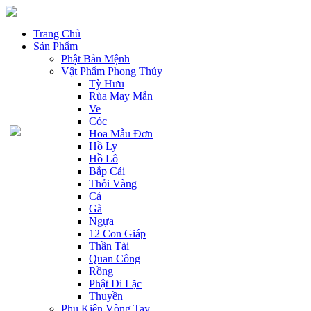
Trang Chủ
Sản Phẩm
Phật Bản Mệnh
Vật Phẩm Phong Thủy
Tỳ Hưu
Rùa May Mắn
Ve
Cóc
Hoa Mẫu Đơn
Hồ Ly
Hồ Lô
Bắp Cải
Thỏi Vàng
Cá
Gà
Ngựa
12 Con Giáp
Thần Tài
Quan Công
Rồng
Phật Di Lặc
Thuyền
Phụ Kiện Vòng Tay