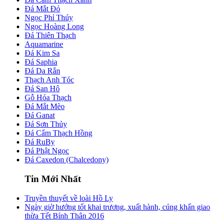
Đá Mắt Đỏ
Ngọc Phỉ Thúy
Ngọc Hoàng Long
Đá Thiên Thạch
Aquamarine
Đá Kim Sa
Đá Saphia
Đá Da Rắn
Thạch Anh Tóc
Đá San Hô
Gỗ Hóa Thạch
Đá Mắt Mèo
Đá Ganat
Đá Sơn Thủy
Đá Cẩm Thạch Hồng
Đá RuBy
Đá Phật Ngọc
Đá Caxedon (Chalcedony)
Tin Mới Nhất
Truyền thuyết về loài Hồ Ly
Ngày giờ hướng tốt khai trương, xuất hành, cúng khấn giao
thừa Tết Bính Thân 2016