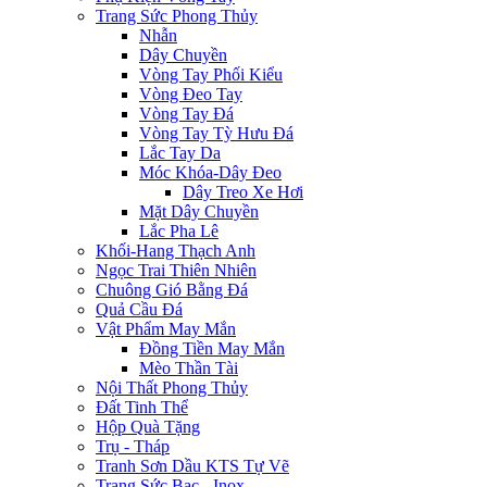
Trang Sức Phong Thủy
Nhẫn
Dây Chuyền
Vòng Tay Phối Kiểu
Vòng Đeo Tay
Vòng Tay Đá
Vòng Tay Tỳ Hưu Đá
Lắc Tay Da
Móc Khóa-Dây Đeo
Dây Treo Xe Hơi
Mặt Dây Chuyền
Lắc Pha Lê
Khối-Hang Thạch Anh
Ngọc Trai Thiên Nhiên
Chuông Gió Bằng Đá
Quả Cầu Đá
Vật Phẩm May Mắn
Đồng Tiền May Mắn
Mèo Thần Tài
Nội Thất Phong Thủy
Đất Tinh Thể
Hộp Quà Tặng
Trụ - Tháp
Tranh Sơn Dầu KTS Tự Vẽ
Trang Sức Bạc - Inox