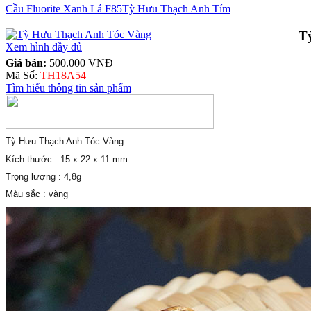
Cầu Fluorite Xanh Lá F85
Tỳ Hưu Thạch Anh Tím
T
Xem hình đầy đủ
Giá bán:
500.000 VNĐ
Mã Số:
TH18A54
Tìm hiểu thông tin sản phẩm
Tỳ Hưu Thạch Anh Tóc Vàng
Kích thước : 15 x 22 x 11 mm
Trọng lượng : 4,8g
Màu sắc : vàng