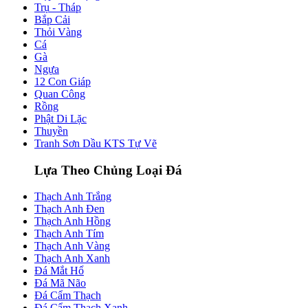
Trụ - Tháp
Bắp Cải
Thỏi Vàng
Cá
Gà
Ngựa
12 Con Giáp
Quan Công
Rồng
Phật Di Lặc
Thuyền
Tranh Sơn Dầu KTS Tự Vẽ
Lựa Theo Chủng Loại Đá
Thạch Anh Trắng
Thạch Anh Đen
Thạch Anh Hồng
Thạch Anh Tím
Thạch Anh Vàng
Thạch Anh Xanh
Đá Mắt Hổ
Đá Mã Não
Đá Cẩm Thạch
Đá Cẩm Thạch Xanh