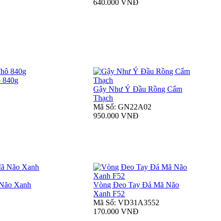
640.000 VNĐ
 840g
Gậy Như Ý Đầu Rồng Cẩm
Thạch
Mã Số: GN22A02
950.000 VNĐ
 Não Xanh
Vòng Đeo Tay Đá Mã Não
Xanh F52
Mã Số: VD31A3552
170.000 VNĐ