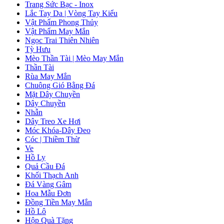
Trang Sức Bạc - Inox
Lắc Tay Da | Vòng Tay Kiểu
Vật Phẩm Phong Thủy
Vật Phẩm May Mắn
Ngọc Trai Thiên Nhiên
Tỳ Hưu
Mèo Thần Tài | Mèo May Mắn
Thần Tài
Rùa May Mắn
Chuông Gió Bằng Đá
Mặt Dây Chuyền
Dây Chuyền
Nhẫn
Dây Treo Xe Hơi
Móc Khóa-Dây Đeo
Cóc | Thiềm Thừ
Ve
Hồ Ly
Quả Cầu Đá
Khối Thạch Anh
Đá Vàng Gâm
Hoa Mẫu Đơn
Đồng Tiền May Mắn
Hồ Lô
Hộp Quà Tặng