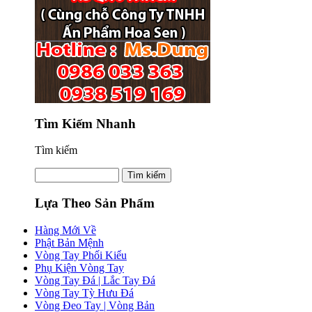
Tìm Kiếm Nhanh
Tìm kiếm
Lựa Theo Sản Phẩm
Hàng Mới Về
Phật Bản Mệnh
Vòng Tay Phối Kiểu
Phụ Kiện Vòng Tay
Vòng Tay Đá | Lắc Tay Đá
Vòng Tay Tỳ Hưu Đá
Vòng Đeo Tay | Vòng Bản