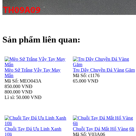
Sản phẩm liên quan:
Mèo Sứ Trắng Vẫy Tay May
Trụ Dây Chuyền Đá Vàng Găm
Mắn
Mã Số: c1176
Mã Số: MEO043A
65.000 VNĐ
850.000 VNĐ
800.000 VNĐ
Lì xì: 50.000 VNĐ
Chuỗi Tay Đá Ưu Linh Xanh
Chuỗi Tay Đá Mắt Hổ Vàng 6li
10li
Mã Số: V03A06