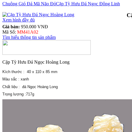
Chuông Gió Đá Mã Não Đỏ
Cặp Tỳ Hưu Đá Ngọc Đông Linh
C
Xem hình đầy đủ
Giá bán:
950.000 VNĐ
Mã Số:
MM41A02
Tìm hiểu thông tin sản phẩm
Cặp Tỳ Hưu Đá Ngọc Hoàng Long
Kích thước : 40 x 110 x 85 mm
Màu sắc : xanh
Chất liệu : đá Ngọc Hoàng Long
Trọng lượng :717g