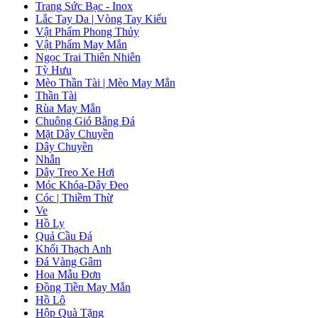
Trang Sức Bạc - Inox
Lắc Tay Da | Vòng Tay Kiểu
Vật Phẩm Phong Thủy
Vật Phẩm May Mắn
Ngọc Trai Thiên Nhiên
Tỳ Hưu
Mèo Thần Tài | Mèo May Mắn
Thần Tài
Rùa May Mắn
Chuông Gió Bằng Đá
Mặt Dây Chuyền
Dây Chuyền
Nhẫn
Dây Treo Xe Hơi
Móc Khóa-Dây Đeo
Cóc | Thiềm Thừ
Ve
Hồ Ly
Quả Cầu Đá
Khối Thạch Anh
Đá Vàng Gâm
Hoa Mẫu Đơn
Đồng Tiền May Mắn
Hồ Lô
Hộp Quà Tặng