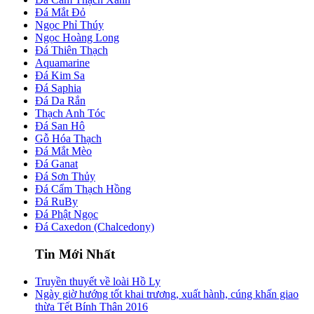
Đá Mắt Đỏ
Ngọc Phỉ Thúy
Ngọc Hoàng Long
Đá Thiên Thạch
Aquamarine
Đá Kim Sa
Đá Saphia
Đá Da Rắn
Thạch Anh Tóc
Đá San Hô
Gỗ Hóa Thạch
Đá Mắt Mèo
Đá Ganat
Đá Sơn Thủy
Đá Cẩm Thạch Hồng
Đá RuBy
Đá Phật Ngọc
Đá Caxedon (Chalcedony)
Tin Mới Nhất
Truyền thuyết về loài Hồ Ly
Ngày giờ hướng tốt khai trương, xuất hành, cúng khấn giao
thừa Tết Bính Thân 2016