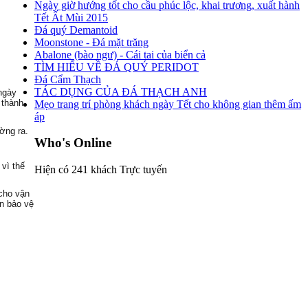
Ngày giờ hướng tốt cho cầu phúc lộc, khai trương, xuất hành
Tết Ất Mùi 2015
Đá quý Demantoid
Moonstone - Đá mặt trăng
Abalone (bào ngư) - Cái tai của biển cả
TÌM HIỂU VỀ ĐÁ QUÝ PERIDOT
Đá Cẩm Thạch
TÁC DỤNG CỦA ĐÁ THẠCH ANH
 ngày
 thành
Mẹo trang trí phòng khách ngày Tết cho không gian thêm ấm
áp
ờng ra.
Who's Online
 vì thế
Hiện có 241 khách Trực tuyến
 cho vận
ần bảo vệ