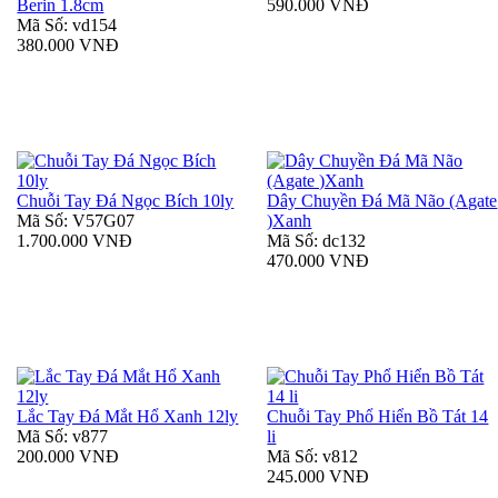
Berin 1.8cm
590.000 VNĐ
Mã Số: vd154
380.000 VNĐ
Chuỗi Tay Đá Ngọc Bích 10ly
Dây Chuyền Đá Mã Não (Agate
Mã Số: V57G07
)Xanh
1.700.000 VNĐ
Mã Số: dc132
470.000 VNĐ
Lắc Tay Đá Mắt Hổ Xanh 12ly
Chuỗi Tay Phổ Hiển Bồ Tát 14
Mã Số: v877
li
200.000 VNĐ
Mã Số: v812
245.000 VNĐ