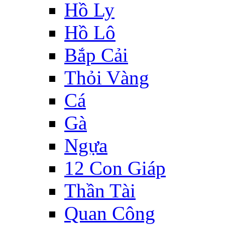
Hồ Ly
Hồ Lô
Bắp Cải
Thỏi Vàng
Cá
Gà
Ngựa
12 Con Giáp
Thần Tài
Quan Công