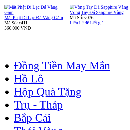
Vòng Tay Đá Sapphire Vàng
Mặt Phật Di Lạc Đá Vàng Găm
Mã Số: v076
Mã Số: c411
Liên hệ để biết giá
360.000 VNĐ
Đồng Tiền May Mắn
Hồ Lô
Hộp Quà Tặng
Trụ - Tháp
Bắp Cải