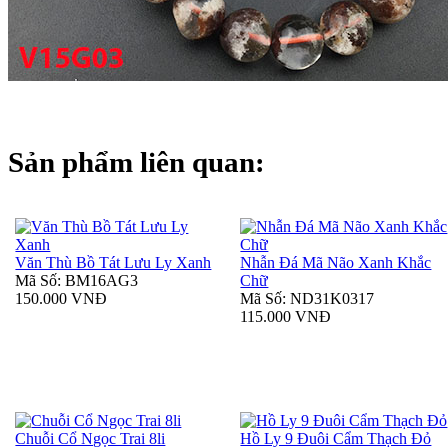
Sản phẩm liên quan:
Văn Thù Bồ Tát Lưu Ly Xanh
Nhẫn Đá Mã Não Xanh Khắc
Mã Số: BM16AG3
Chữ
150.000 VNĐ
Mã Số: ND31K0317
115.000 VNĐ
Chuỗi Cổ Ngọc Trai 8li
Hồ Ly 9 Đuôi Cẩm Thạch Đỏ