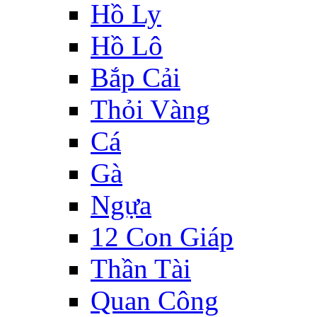
Hồ Ly
Hồ Lô
Bắp Cải
Thỏi Vàng
Cá
Gà
Ngựa
12 Con Giáp
Thần Tài
Quan Công