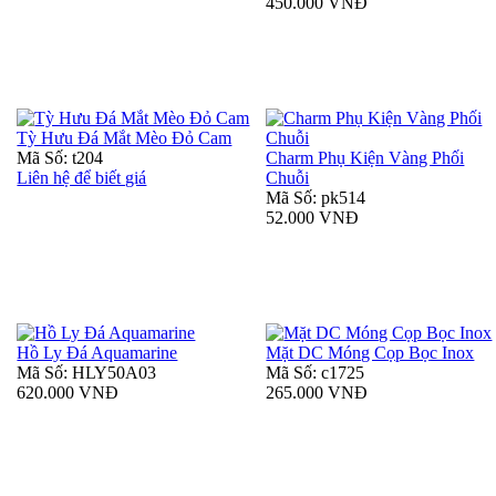
450.000 VNĐ
Tỳ Hưu Đá Mắt Mèo Đỏ Cam
Mã Số: t204
Charm Phụ Kiện Vàng Phối
Liên hệ để biết giá
Chuỗi
Mã Số: pk514
52.000 VNĐ
Hồ Ly Đá Aquamarine
Mặt DC Móng Cọp Bọc Inox
Mã Số: HLY50A03
Mã Số: c1725
620.000 VNĐ
265.000 VNĐ