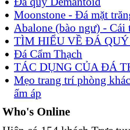
Đá quý Demantoid
Moonstone - Đá mặt trăn
Abalone (bào ngư) - Cái t
TÌM HIỂU VỀ ĐÁ QUÝ
Đá Cẩm Thạch
TÁC DỤNG CỦA ĐÁ 
Mẹo trang trí phòng khá
ấm áp
Who's Online