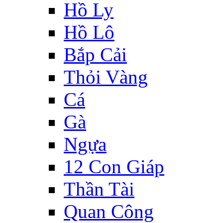
Hồ Ly
Hồ Lô
Bắp Cải
Thỏi Vàng
Cá
Gà
Ngựa
12 Con Giáp
Thần Tài
Quan Công