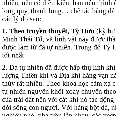
nhiên, nếu có điều kiện, bạn nên thỉnh 
long quy, thanh long… chế tác bằng đá 
các lý do sau:
1. Theo truyền thuyết, Tỳ Hưu
(kỳ hư
Minh Thái Tổ, và linh vật này được th
được làm từ đá tự nhiên. Trong đó Tỳ 
tốt nhất
2. Đá tự nhiên đã được hấp thụ linh khí
lượng Thiên khí và Địa khí hàng vạn n
thủy rất nhiều. Theo khoa học cảm xạ c
tự nhiên nguyên khối xoay chuyển theo
của trái đất nên với cát khí nó tác động
đời sống con người. Với hàng bột đá, n
nghiền nhỏ, pha trộn lẫn nhau, các vect