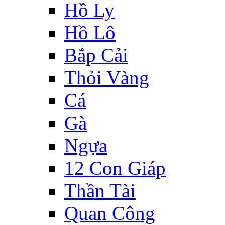
Hồ Ly
Hồ Lô
Bắp Cải
Thỏi Vàng
Cá
Gà
Ngựa
12 Con Giáp
Thần Tài
Quan Công