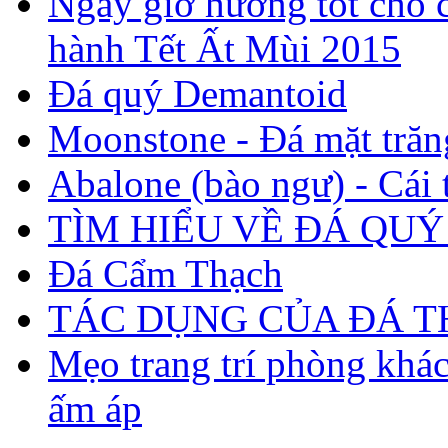
Ngày giờ hướng tốt cho c
hành Tết Ất Mùi 2015
Đá quý Demantoid
Moonstone - Đá mặt trăn
Abalone (bào ngư) - Cái t
TÌM HIỂU VỀ ĐÁ QUÝ
Đá Cẩm Thạch
TÁC DỤNG CỦA ĐÁ 
Mẹo trang trí phòng khá
ấm áp