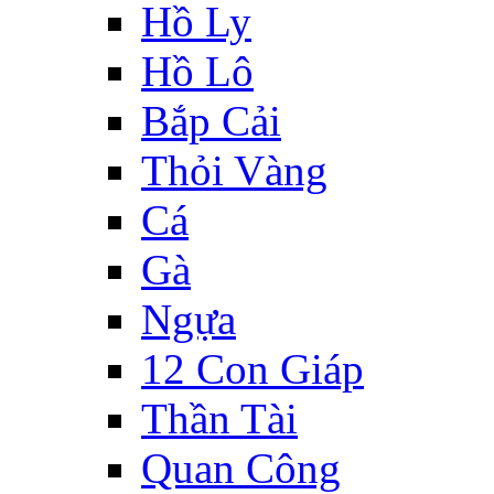
Hồ Ly
Hồ Lô
Bắp Cải
Thỏi Vàng
Cá
Gà
Ngựa
12 Con Giáp
Thần Tài
Quan Công