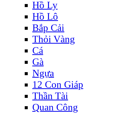
Hồ Ly
Hồ Lô
Bắp Cải
Thỏi Vàng
Cá
Gà
Ngựa
12 Con Giáp
Thần Tài
Quan Công