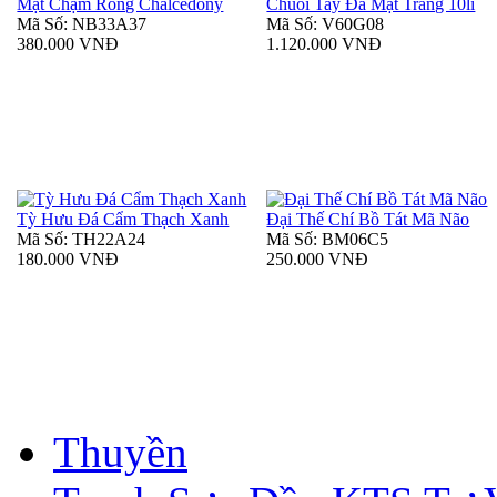
Mặt Chạm Rồng Chalcedony
Chuỗi Tay Đá Mặt Trăng 10li
Mã Số: NB33A37
Mã Số: V60G08
380.000 VNĐ
1.120.000 VNĐ
Tỳ Hưu Đá Cẩm Thạch Xanh
Đại Thế Chí Bồ Tát Mã Não
Mã Số: TH22A24
Mã Số: BM06C5
180.000 VNĐ
250.000 VNĐ
Thuyền