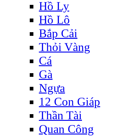
Hồ Ly
Hồ Lô
Bắp Cải
Thỏi Vàng
Cá
Gà
Ngựa
12 Con Giáp
Thần Tài
Quan Công