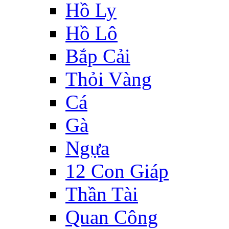
Hồ Ly
Hồ Lô
Bắp Cải
Thỏi Vàng
Cá
Gà
Ngựa
12 Con Giáp
Thần Tài
Quan Công