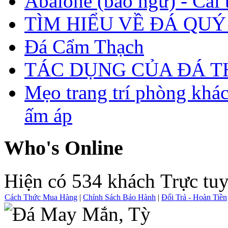
Abalone (bào ngư) - Cái t
TÌM HIỂU VỀ ĐÁ QUÝ
Đá Cẩm Thạch
TÁC DỤNG CỦA ĐÁ 
Mẹo trang trí phòng khá
ấm áp
Who's Online
Hiện có 534 khách Trực tu
Cách Thức Mua Hàng
|
Chính Sách Bảo Hành
|
Đổi Trả - Hoàn Tiền