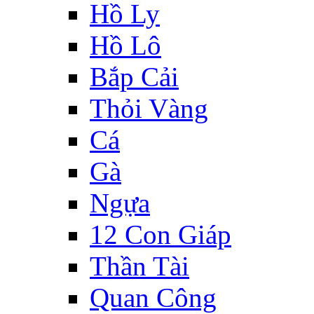
Hồ Ly
Hồ Lô
Bắp Cải
Thỏi Vàng
Cá
Gà
Ngựa
12 Con Giáp
Thần Tài
Quan Công