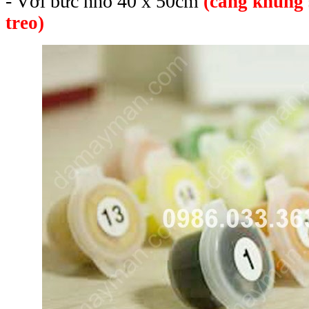
- Với bức nhỏ 40 x 50cm
(căng khung 
treo)