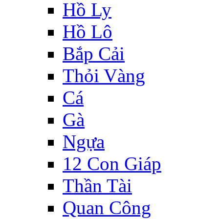
Hồ Ly
Hồ Lô
Bắp Cải
Thỏi Vàng
Cá
Gà
Ngựa
12 Con Giáp
Thần Tài
Quan Công