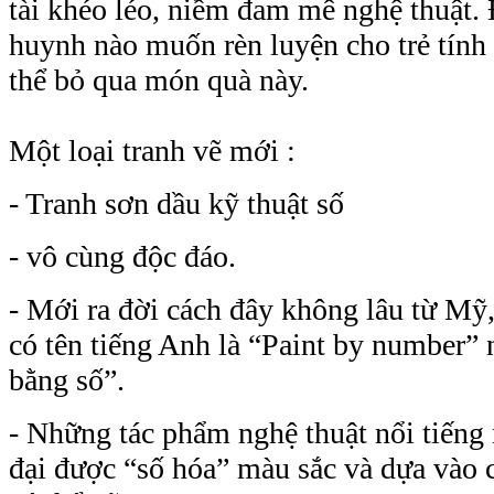
tài khéo léo, niềm đam mê nghệ thuật. 
huynh nào muốn rèn luyện cho trẻ tính
thể bỏ qua món quà này.
Một loại tranh vẽ mới :
- Tranh sơn dầu kỹ thuật số
- vô cùng độc đáo.
- Mới ra đời cách đây không lâu từ Mỹ,
có tên tiếng Anh là “
Paint by numbe
r
” 
bằng số”.
- Những tác phẩm nghệ thuật nổi tiếng
đại được “số hóa” màu sắc và dựa vào 