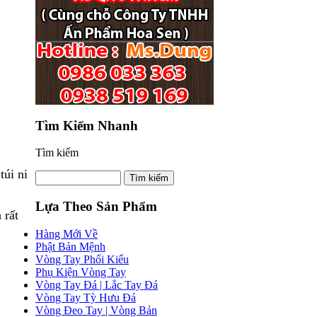
Tìm Kiếm Nhanh
Tìm kiếm
túi ni
Lựa Theo Sản Phẩm
 rất
Hàng Mới Về
Phật Bản Mệnh
Vòng Tay Phối Kiểu
Phụ Kiện Vòng Tay
Vòng Tay Đá | Lắc Tay Đá
Vòng Tay Tỳ Hưu Đá
Vòng Đeo Tay | Vòng Bản