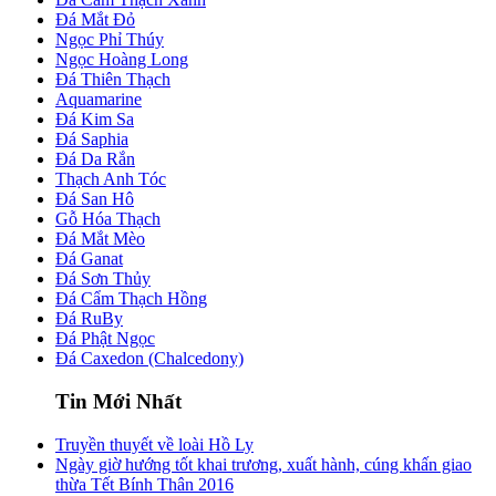
Đá Mắt Đỏ
Ngọc Phỉ Thúy
Ngọc Hoàng Long
Đá Thiên Thạch
Aquamarine
Đá Kim Sa
Đá Saphia
Đá Da Rắn
Thạch Anh Tóc
Đá San Hô
Gỗ Hóa Thạch
Đá Mắt Mèo
Đá Ganat
Đá Sơn Thủy
Đá Cẩm Thạch Hồng
Đá RuBy
Đá Phật Ngọc
Đá Caxedon (Chalcedony)
Tin Mới Nhất
Truyền thuyết về loài Hồ Ly
Ngày giờ hướng tốt khai trương, xuất hành, cúng khấn giao
thừa Tết Bính Thân 2016