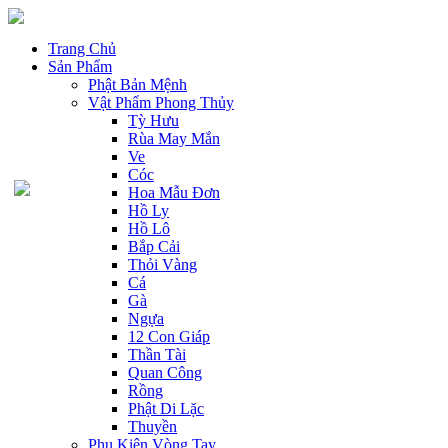
Trang Chủ
Sản Phẩm
Phật Bản Mệnh
Vật Phẩm Phong Thủy
Tỳ Hưu
Rùa May Mắn
Ve
Cóc
Hoa Mẫu Đơn
Hồ Ly
Hồ Lô
Bắp Cải
Thỏi Vàng
Cá
Gà
Ngựa
12 Con Giáp
Thần Tài
Quan Công
Rồng
Phật Di Lặc
Thuyền
Phụ Kiện Vòng Tay