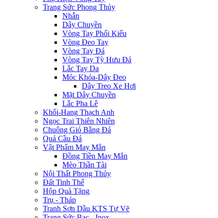
Trang Sức Phong Thủy
Nhẫn
Dây Chuyền
Vòng Tay Phối Kiểu
Vòng Đeo Tay
Vòng Tay Đá
Vòng Tay Tỳ Hưu Đá
Lắc Tay Da
Móc Khóa-Dây Đeo
Dây Treo Xe Hơi
Mặt Dây Chuyền
Lắc Pha Lê
Khối-Hang Thạch Anh
Ngọc Trai Thiên Nhiên
Chuông Gió Bằng Đá
Quả Cầu Đá
Vật Phẩm May Mắn
Đồng Tiền May Mắn
Mèo Thần Tài
Nội Thất Phong Thủy
Đất Tinh Thể
Hộp Quà Tặng
Trụ - Tháp
Tranh Sơn Dầu KTS Tự Vẽ
Trang Sức Bạc - Inox