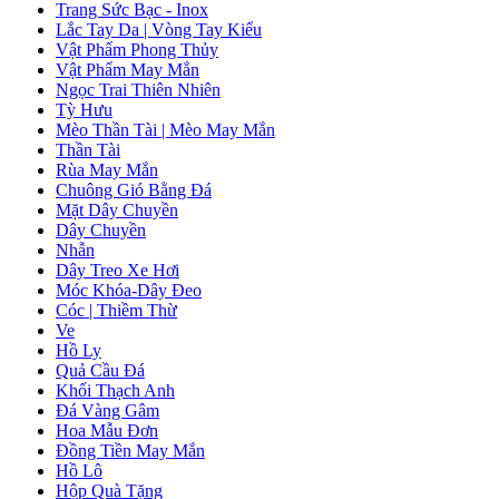
Trang Sức Bạc - Inox
Lắc Tay Da | Vòng Tay Kiểu
Vật Phẩm Phong Thủy
Vật Phẩm May Mắn
Ngọc Trai Thiên Nhiên
Tỳ Hưu
Mèo Thần Tài | Mèo May Mắn
Thần Tài
Rùa May Mắn
Chuông Gió Bằng Đá
Mặt Dây Chuyền
Dây Chuyền
Nhẫn
Dây Treo Xe Hơi
Móc Khóa-Dây Đeo
Cóc | Thiềm Thừ
Ve
Hồ Ly
Quả Cầu Đá
Khối Thạch Anh
Đá Vàng Gâm
Hoa Mẫu Đơn
Đồng Tiền May Mắn
Hồ Lô
Hộp Quà Tặng