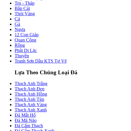
Trụ - Tháp
Bắp Cải
Thỏi Vàng
Cá
Gà
Ngựa
12 Con Giáp
Quan Công
Rồng
Phật Di Lặc
Thuyền
Tranh Sơn Dầu KTS Tự Vẽ
Lựa Theo Chủng Loại Đá
Thạch Anh Trắng
Thạch Anh Đen
Thạch Anh Hồng
Thạch Anh Tím
Thạch Anh Vàng
Thạch Anh Xanh
Đá Mắt Hổ
Đá Mã Não
Đá Cẩm Thạch
Đá Cẩm Thạch Xanh