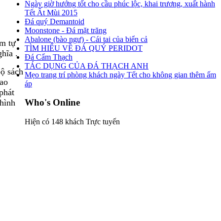
Ngày giờ hướng tốt cho cầu phúc lộc, khai trương, xuất hành
Tết Ất Mùi 2015
Đá quý Demantoid
Moonstone - Đá mặt trăng
Abalone (bào ngư) - Cái tai của biển cả
ẩm tự
TÌM HIỂU VỀ ĐÁ QUÝ PERIDOT
hĩa .
Đá Cẩm Thạch
TÁC DỤNG CỦA ĐÁ THẠCH ANH
ộ sách
Mẹo trang trí phòng khách ngày Tết cho không gian thêm ấm
iao
áp
phát
Who's Online
hình
Hiện có 148 khách Trực tuyến