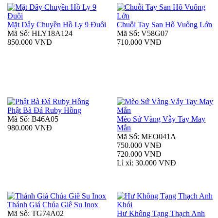
Mặt Dây Chuyền Hồ Ly 9 Đuôi
Chuỗi Tay San Hô Vuông Lớn
Mã Số: HLY18A124
Mã Số: V58G07
850.000 VNĐ
710.000 VNĐ
Phật Bà Đá Ruby Hồng
Mã Số: B46A05
Mèo Sứ Vàng Vẫy Tay May
980.000 VNĐ
Mắn
Mã Số: MEO041A
750.000 VNĐ
720.000 VNĐ
Lì xì: 30.000 VNĐ
Thánh Giá Chúa Giê Su Inox
Mã Số: TG74A02
Hư Không Tạng Thạch Anh