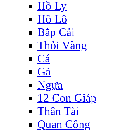
Hồ Ly
Hồ Lô
Bắp Cải
Thỏi Vàng
Cá
Gà
Ngựa
12 Con Giáp
Thần Tài
Quan Công