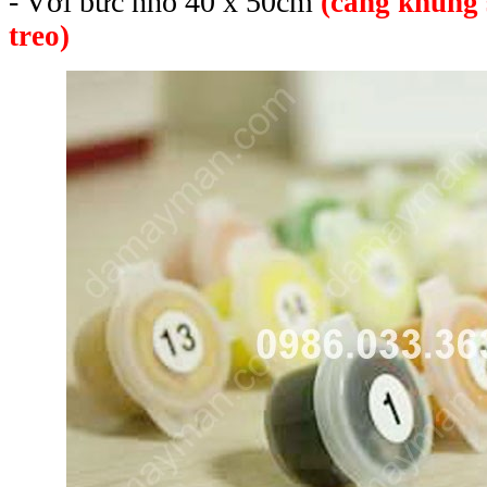
- Với bức nhỏ 40 x 50cm
(căng khung 
treo)