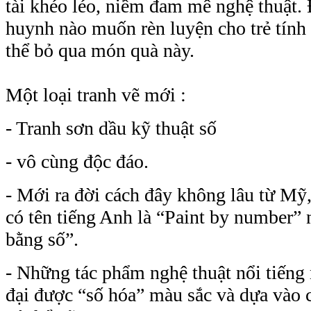
tài khéo léo, niềm đam mê nghệ thuật. 
huynh nào muốn rèn luyện cho trẻ tính
thể bỏ qua món quà này.
Một loại tranh vẽ mới :
- Tranh sơn dầu kỹ thuật số
- vô cùng độc đáo.
- Mới ra đời cách đây không lâu từ Mỹ,
có tên tiếng Anh là “
Paint by numbe
r
” 
bằng số”.
- Những tác phẩm nghệ thuật nổi tiếng
đại được “số hóa” màu sắc và dựa vào 