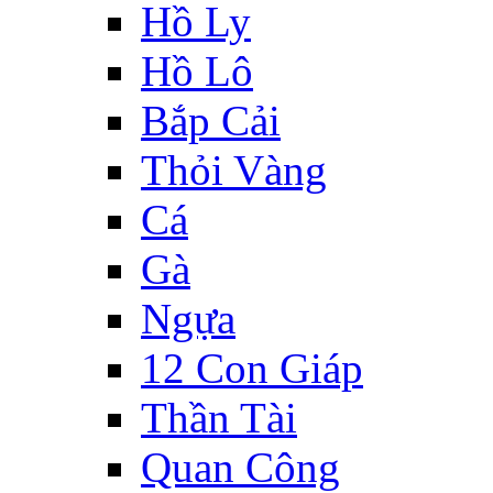
Hồ Ly
Hồ Lô
Bắp Cải
Thỏi Vàng
Cá
Gà
Ngựa
12 Con Giáp
Thần Tài
Quan Công