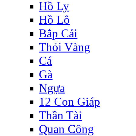
Hồ Ly
Hồ Lô
Bắp Cải
Thỏi Vàng
Cá
Gà
Ngựa
12 Con Giáp
Thần Tài
Quan Công