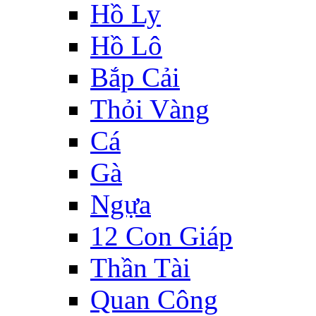
Hồ Ly
Hồ Lô
Bắp Cải
Thỏi Vàng
Cá
Gà
Ngựa
12 Con Giáp
Thần Tài
Quan Công