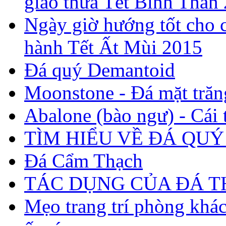
giao thừa Tết Bính Thân
Ngày giờ hướng tốt cho c
hành Tết Ất Mùi 2015
Đá quý Demantoid
Moonstone - Đá mặt trăn
Abalone (bào ngư) - Cái t
TÌM HIỂU VỀ ĐÁ QUÝ
Đá Cẩm Thạch
TÁC DỤNG CỦA ĐÁ 
Mẹo trang trí phòng khá