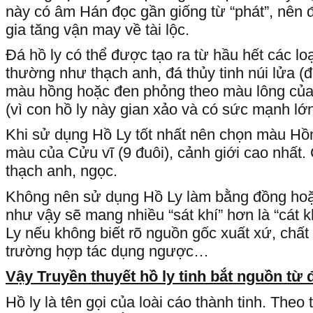
này có âm Hán đọc gần giống từ “phát”, nên đ
gia tăng vận may về tài lộc.
Đá hồ ly có thể được tạo ra từ hầu hết các lo
thường như thạch anh, đá thủy tinh núi lửa 
màu hồng hoặc đen phỏng theo màu lông của C
(vì con hồ ly này gian xảo và có sức mạnh lớn
Khi sử dụng Hồ Ly tốt nhất nên chọn màu Hồn
màu của Cửu vĩ (9 đuôi), cảnh giới cao nhất. C
thạch anh, ngọc.
Không nên sử dụng Hồ Ly làm bằng đồng hoặc 
như vậy sẽ mang nhiều “sát khí” hơn là “cát 
Ly nếu không biết rõ nguồn gốc xuất xứ, chất 
trường hợp tác dụng ngược…
Vậy Truyền thuyết hồ ly tinh bắt nguồn từ 
Hồ ly là tên gọi của loài cáo thành tinh. Theo 