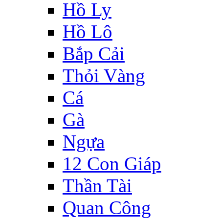
Hồ Ly
Hồ Lô
Bắp Cải
Thỏi Vàng
Cá
Gà
Ngựa
12 Con Giáp
Thần Tài
Quan Công