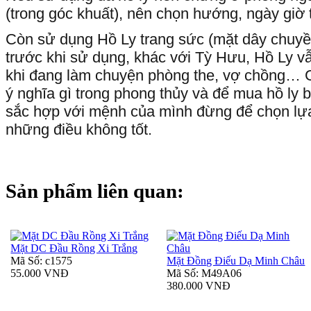
(trong góc khuất), nên chọn hướng, ngày giờ t
Còn sử dụng Hồ Ly trang sức (mặt dây chuyền
trước khi sử dụng, khác với Tỳ Hưu, Hồ Ly v
khi đang làm chuyện phòng the, vợ chồng… G
ý nghĩa gì trong phong thủy và để mua hồ ly
sắc hợp với mệnh của mình đừng để chọn lựa
những điều không tốt.
Sản phẩm liên quan:
Mặt DC Đầu Rồng Xi Trắng
Mã Số: c1575
Mặt Đồng Điếu Dạ Minh Châu
55.000 VNĐ
Mã Số: M49A06
380.000 VNĐ