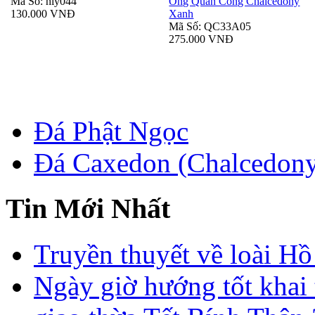
Mã Số: hly044
Ông Quan Công Chalcedony
130.000 VNĐ
Xanh
Mã Số: QC33A05
275.000 VNĐ
Đá Phật Ngọc
Đá Caxedon (Chalcedon
Tin Mới Nhất
Truyền thuyết về loài Hồ
Ngày giờ hướng tốt khai 