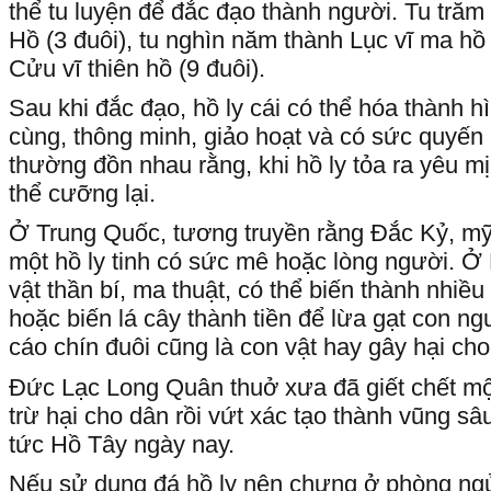
thể tu luyện để đắc đạo thành người. Tu trăm
Hồ (3 đuôi), tu nghìn năm thành Lục vĩ ma hồ 
Cửu vĩ thiên hồ (9 đuôi).
Sau khi đắc đạo, hồ ly cái có thể hóa thành h
cùng, thông minh, giảo hoạt và có sức quyến r
thường đồn nhau rằng, khi hồ ly tỏa ra yêu mị
thể cưỡng lại.
Ở Trung Quốc, tương truyền rằng Đắc Kỷ, mỹ 
một hồ ly tinh có sức mê hoặc lòng người. Ở N
vật thần bí, ma thuật, có thể biến thành nhiề
hoặc biến lá cây thành tiền để lừa gạt con n
cáo chín đuôi cũng là con vật hay gây hại cho
Đức Lạc Long Quân thuở xưa đã giết chết mộ
trừ hại cho dân rồi vứt xác tạo thành vũng s
tức Hồ Tây ngày nay.
Nếu sử dụng đá hồ ly nên chưng ở phòng ngủ