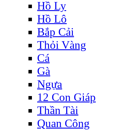
Hồ Ly
Hồ Lô
Bắp Cải
Thỏi Vàng
Cá
Gà
Ngựa
12 Con Giáp
Thần Tài
Quan Công