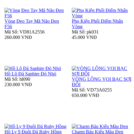
Vòng Đeo Tay Mã Não Đen
Phụ Kiện Phối Điểm Nhấn
F56
Vòng
Mã Số: VD81A2556
Mã Số: pk031
260.000 VNĐ
45.000 VNĐ
Hồ Lô Đá Saphire Đỏ Nhỏ
Mã Số: hl090
VÒNG LÔNG VOI BẠC SỢI
230.000 VNĐ
ĐÔI
Mã Số: VD73A0255
650.000 VNĐ
Hồ Ly 9 Đuôi Đá Ruby Hồng
Charm Báu Kiểu Màu Đen