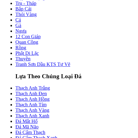
Trụ - Tháp
Bắp Cải
Thỏi Vàng
Cá
Gà
Ngựa
12 Con Giáp
Quan Công
Rồng
Phật Di Lặc
Thuyền
Tranh Sơn Dầu KTS Tự Vẽ
Lựa Theo Chủng Loại Đá
Thạch Anh Trắng
Thạch Anh Đen
Thạch Anh Hồng
Thạch Anh Tím
Thạch Anh Vàng
Thạch Anh Xanh
Đá Mắt Hổ
Đá Mã Não
Đá Cẩm Thạch
Đá Cẩm Thạch Xanh