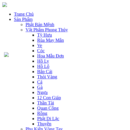
Trang Chủ
Sản Phẩm
Phật Bản Mệnh
Vật Phẩm Phong Thủy
Tỳ Hưu
Rùa May Mắn
Ve
Cóc
Hoa Mẫu Đơn
Hồ Ly
Hồ Lô
Bắp Cải
Thỏi Vàng
Cá
Gà
Ngựa
12 Con Giáp
Thần Tài
Quan Công
Rồng
Phật Di Lặc
Thuyền
Phụ Kiện Vòng Tay