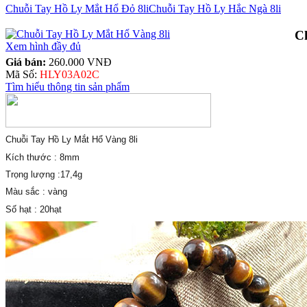
Chuỗi Tay Hồ Ly Mắt Hổ Đỏ 8li
Chuỗi Tay Hồ Ly Hắc Ngà 8li
C
Xem hình đầy đủ
Giá bán:
260.000 VNĐ
Mã Số:
HLY03A02C
Tìm hiểu thông tin sản phẩm
Chuỗi Tay Hồ Ly Mắt Hổ Vàng 8li
Kích thước : 8mm
Trọng lượng :17,4g
Màu sắc : vàng
Số hạt : 20hạt