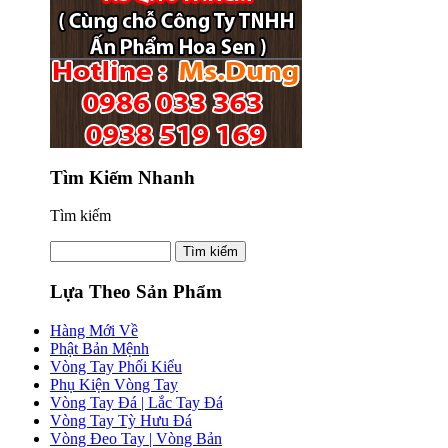
Tìm Kiếm Nhanh
Tìm kiếm
Lựa Theo Sản Phẩm
Hàng Mới Về
Phật Bản Mệnh
Vòng Tay Phối Kiểu
Phụ Kiện Vòng Tay
Vòng Tay Đá | Lắc Tay Đá
Vòng Tay Tỳ Hưu Đá
Vòng Đeo Tay | Vòng Bản