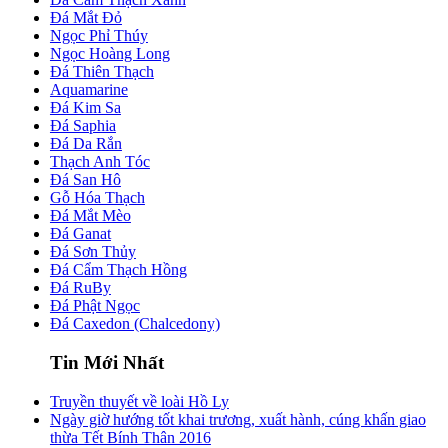
Đá Mắt Đỏ
Ngọc Phỉ Thúy
Ngọc Hoàng Long
Đá Thiên Thạch
Aquamarine
Đá Kim Sa
Đá Saphia
Đá Da Rắn
Thạch Anh Tóc
Đá San Hô
Gỗ Hóa Thạch
Đá Mắt Mèo
Đá Ganat
Đá Sơn Thủy
Đá Cẩm Thạch Hồng
Đá RuBy
Đá Phật Ngọc
Đá Caxedon (Chalcedony)
Tin Mới Nhất
Truyền thuyết về loài Hồ Ly
Ngày giờ hướng tốt khai trương, xuất hành, cúng khấn giao
thừa Tết Bính Thân 2016