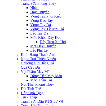
Trang Sức Phong Thủy
Nhẫn
Dây Chuyền
Vòng Tay Phối Kiểu
Vòng Đeo Tay
Vòng Tay Đá
Vòng Tay Tỳ Hưu Đá
Lắc Tay Da
Móc Khóa-Dây Đeo
Dây Treo Xe Hơi
Mặt Dây Chuyền
Lắc Pha Lê
Khối-Hang Thạch Anh
Ngọc Trai Thiên Nhiên
Chuông Gió Bằng Đá
Quả Cầu Đá
Vật Phẩm May Mắn
Đồng Tiền May Mắn
Mèo Thần Tài
Nội Thất Phong Thủy
Đất Tinh Thể
Hộp Quà Tặng
Trụ - Tháp
Tranh Sơn Dầu KTS Tự Vẽ
Trang Sức Bạc - Inox