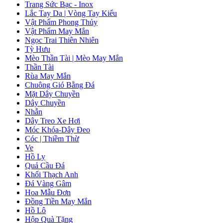
Trang Sức Bạc - Inox
Lắc Tay Da | Vòng Tay Kiểu
Vật Phẩm Phong Thủy
Vật Phẩm May Mắn
Ngọc Trai Thiên Nhiên
Tỳ Hưu
Mèo Thần Tài | Mèo May Mắn
Thần Tài
Rùa May Mắn
Chuông Gió Bằng Đá
Mặt Dây Chuyền
Dây Chuyền
Nhẫn
Dây Treo Xe Hơi
Móc Khóa-Dây Đeo
Cóc | Thiềm Thừ
Ve
Hồ Ly
Quả Cầu Đá
Khối Thạch Anh
Đá Vàng Gâm
Hoa Mẫu Đơn
Đồng Tiền May Mắn
Hồ Lô
Hộp Quà Tặng