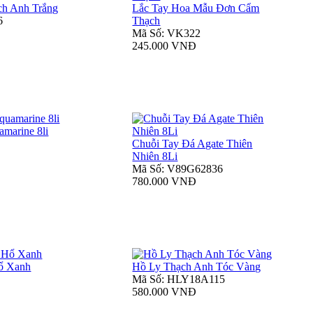
ch Anh Trắng
Lắc Tay Hoa Mẫu Đơn Cẩm
6
Thạch
Mã Số: VK322
245.000 VNĐ
marine 8li
Chuỗi Tay Đá Agate Thiên
Nhiên 8Li
Mã Số: V89G62836
780.000 VNĐ
ổ Xanh
Hồ Ly Thạch Anh Tóc Vàng
Mã Số: HLY18A115
580.000 VNĐ