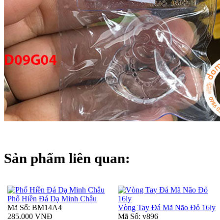
Sản phẩm liên quan:
Phổ Hiền Đá Dạ Minh Châu
Mã Số: BM14A4
Vòng Tay Đá Mã Não Đỏ 16ly
285.000 VNĐ
Mã Số: v896