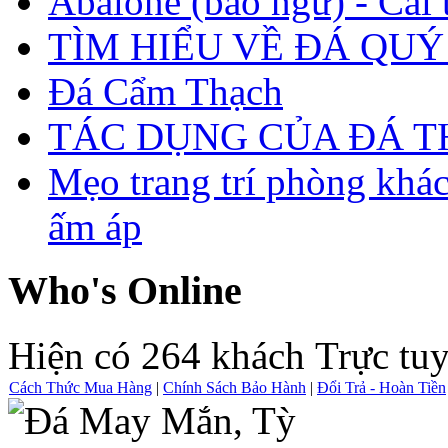
Abalone (bào ngư) - Cái t
TÌM HIỂU VỀ ĐÁ QUÝ
Đá Cẩm Thạch
TÁC DỤNG CỦA ĐÁ 
Mẹo trang trí phòng khá
ấm áp
Who's Online
Hiện có 264 khách Trực tu
Cách Thức Mua Hàng
|
Chính Sách Bảo Hành
|
Đổi Trả - Hoàn Tiền