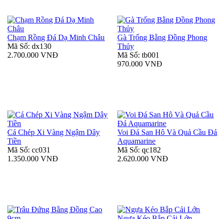
Chạm Rồng Đá Dạ Minh Châu
Gà Trống Bằng Đồng Phong
Mã Số: dx130
Thủy
2.700.000 VNĐ
Mã Số: tb001
970.000 VNĐ
Cá Chép Xi Vàng Ngậm Dây
Voi Đá San Hô Và Quả Cầu Đá
Tiền
Aquamarine
Mã Số: cc031
Mã Số: qc182
1.350.000 VNĐ
2.620.000 VNĐ
Ngựa Kéo Bắp Cải Lớn