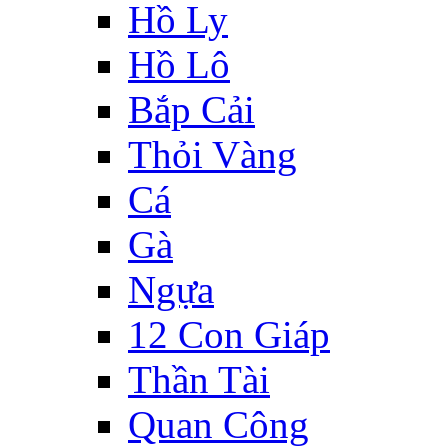
Hồ Ly
Hồ Lô
Bắp Cải
Thỏi Vàng
Cá
Gà
Ngựa
12 Con Giáp
Thần Tài
Quan Công