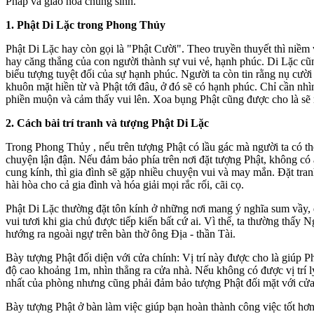
Pháp và giáo hóa chúng sinh.
1. Phật Di Lặc trong Phong Thủy
Phật Di Lặc
hay còn gọi là "Phật Cười". Theo truyền thuyết thì niềm 
hay căng thẳng của con người thành sự vui vẻ, hạnh phúc. Di Lặc cũng
biểu tượng tuyệt đối của sự hạnh phúc. Người ta còn tin rằng nụ cười
khuôn mặt hiền từ và Phật tới đâu, ở đó sẽ có hạnh phúc. Chỉ cần nh
phiền muộn và cảm thấy vui lên. Xoa bụng Phật cũng được cho là sẽ 
2. Cách bài trí tranh và tượng Phật Di Lặc
Trong Phong Thủy , nếu trên tượng Phật có lầu gác mà người ta có thể 
chuyện lận đận. Nếu đảm bảo phía trên nơi đặt tượng Phật, không có a
cung kính, thì gia đình sẽ gặp nhiều chuyện vui và may mắn. Đặt tr
hài hòa cho cả gia đình và hóa giải mọi rắc rối, cãi cọ.
Phật Di Lặc thường đặt tôn kính ở những nơi mang ý nghĩa sum vầy, đ
vui tươi khi gia chủ được tiếp kiến bất cứ ai. Vì thế, ta thường thấy
hướng ra ngoài ngự trên bàn thờ ông Địa - thần Tài.
Bày tượng Phật đối diện với cửa chính: Vị trí này được cho là giúp P
độ cao khoảng 1m, nhìn thẳng ra cửa nhà. Nếu không có được vị trí l
nhất của phòng nhưng cũng phải đảm bảo tượng Phật đối mặt với cửa
Bày tượng Phật ở bàn làm việc giúp bạn hoàn thành công việc tốt hơn