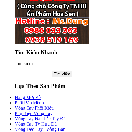
Tìm Kiếm Nhanh
Tìm kiếm
Lựa Theo Sản Phẩm
Hàng Mới Về
Phật Bản Mệnh
Vòng Tay Phối Kiểu
Phụ Kiện Vòng Tay
Vòng Tay Đá | Lắc Tay Đá
Vòng Tay Tỳ Hưu Đá
Vòng Đeo Tay | Vòng Bản