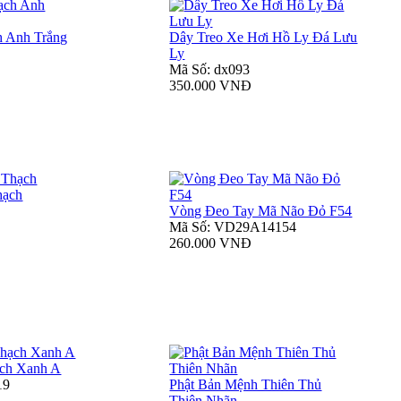
 Anh Trắng
Dây Treo Xe Hơi Hồ Ly Đá Lưu
Ly
Mã Số: dx093
350.000 VNĐ
hạch
Vòng Đeo Tay Mã Não Đỏ F54
Mã Số: VD29A14154
260.000 VNĐ
ch Xanh A
19
Phật Bản Mệnh Thiên Thủ
Thiên Nhãn