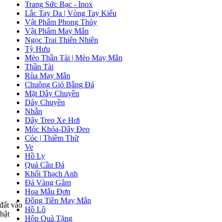
Trang Sức Bạc - Inox
Lắc Tay Da | Vòng Tay Kiểu
Vật Phẩm Phong Thủy
Vật Phẩm May Mắn
Ngọc Trai Thiên Nhiên
Tỳ Hưu
Mèo Thần Tài | Mèo May Mắn
Thần Tài
Rùa May Mắn
Chuông Gió Bằng Đá
Mặt Dây Chuyền
Dây Chuyền
Nhẫn
Dây Treo Xe Hơi
Móc Khóa-Dây Đeo
Cóc | Thiềm Thừ
Ve
Hồ Ly
Quả Cầu Đá
Khối Thạch Anh
Đá Vàng Gâm
Hoa Mẫu Đơn
Đồng Tiền May Mắn
 đất vào
Hồ Lô
hật
Hộp Quà Tặng