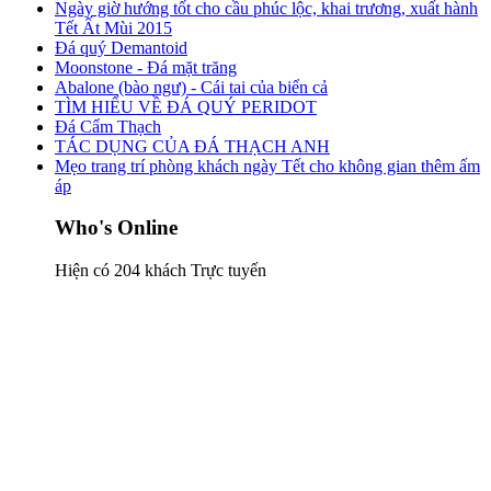
Ngày giờ hướng tốt cho cầu phúc lộc, khai trương, xuất hành
Tết Ất Mùi 2015
Đá quý Demantoid
Moonstone - Đá mặt trăng
Abalone (bào ngư) - Cái tai của biển cả
TÌM HIỂU VỀ ĐÁ QUÝ PERIDOT
Đá Cẩm Thạch
TÁC DỤNG CỦA ĐÁ THẠCH ANH
Mẹo trang trí phòng khách ngày Tết cho không gian thêm ấm
áp
Who's Online
Hiện có 204 khách Trực tuyến