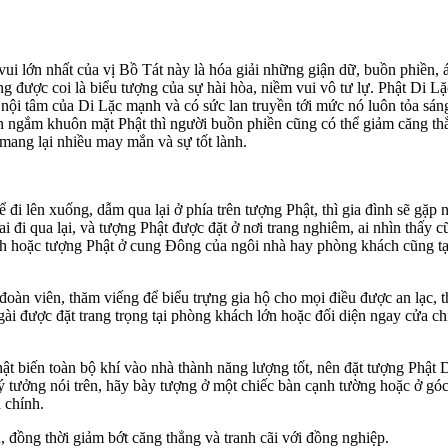
vui lớn nhất của vị Bồ Tát này là hóa giải những giận dữ, buồn phiền, 
 được coi là biểu tượng của sự hài hòa, niềm vui vô tư lự. Phật Di Lặ
 nội tâm của Di Lặc mạnh và có sức lan truyền tới mức nó luôn tỏa sáng
ìn ngắm khuôn mặt Phật thì người buồn phiền cũng có thể giảm căng th
mang lại nhiều may mắn và sự tốt lành.
đi lên xuống, dẫm qua lại ở phía trên tượng Phật, thì gia đình sẽ gặp 
i đi qua lại, và tượng Phật được đặt ở nơi trang nghiêm, ai nhìn thấy c
anh hoặc tượng Phật ở cung Đông của ngôi nhà hay phòng khách cũng t
oàn viên, thăm viếng để biểu trựng gia hộ cho mọi điều được an lạc, t
 Ngài được đặt trang trọng tại phòng khách lớn hoặc đối diện ngay cửa c
hật biến toàn bộ khí vào nhà thành năng lượng tốt, nên đặt tượng Phật 
ý tưởng nói trên, hãy bày tượng ở một chiếc bàn cạnh tường hoặc ở gó
 chính.
, đồng thời giảm bớt căng thẳng và tranh cãi với đồng nghiệp.