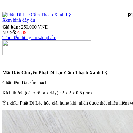
P
Xem hình đầy đủ
Giá bán:
250.000 VNĐ
Mã Số:
c839
Tìm hiểu thông tin sản phẩm
Mặt Dây Chuyền Phật Di Lạc Cẩm Thạch Xanh Lý
Chất liệu: Đá
cẩm thạch
Kích thước (dài x rộng x dày) : 2 x 2 x 0.5 (cm)
Ý nghĩa: Phật Di Lặc hóa giải hung khí,
nhận được thật nhiều niềm v