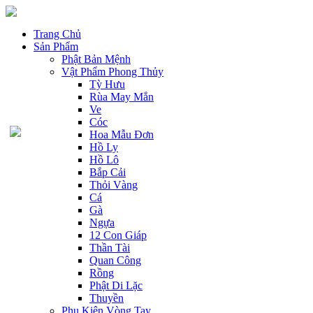
Trang Chủ
Sản Phẩm
Phật Bản Mệnh
Vật Phẩm Phong Thủy
Tỳ Hưu
Rùa May Mắn
Ve
Cóc
Hoa Mẫu Đơn
Hồ Ly
Hồ Lô
Bắp Cải
Thỏi Vàng
Cá
Gà
Ngựa
12 Con Giáp
Thần Tài
Quan Công
Rồng
Phật Di Lặc
Thuyền
Phụ Kiện Vòng Tay