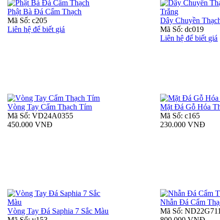
Phật Bà Đá Cẩm Thạch
Mã Số: c205
Dây Chuyền Thạch
Liên hệ để biết giá
Mã Số: dc019
Liên hệ để biết giá
Vòng Tay Cẩm Thạch Tím
Mặt Đá Gỗ Hóa T
Mã Số: VD24A0355
Mã Số: c165
450.000 VNĐ
230.000 VNĐ
Nhẫn Đá Cẩm Thạ
Vòng Tay Đá Saphia 7 Sắc Màu
Mã Số: ND22G71
Mã Số: v153
800.000 VNĐ