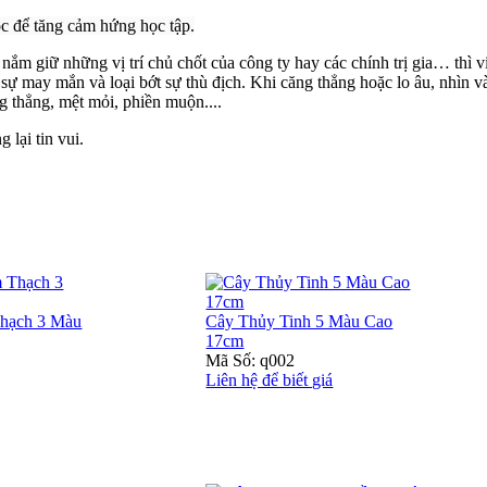
c để tăng cảm hứng học tập.
ắm giữ những vị trí chủ chốt của công ty hay các chính trị gia… thì v
u sự may mắn và loại bớt sự thù địch. Khi căng thẳng hoặc lo âu, nhìn v
 thẳng, mệt mỏi, phiền muộn....
 lại tin vui.
hạch 3 Màu
Cây Thủy Tinh 5 Màu Cao
17cm
Mã Số: q002
Liên hệ để biết giá