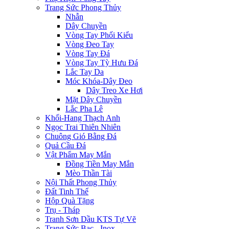
Trang Sức Phong Thủy
Nhẫn
Dây Chuyền
Vòng Tay Phối Kiểu
Vòng Đeo Tay
Vòng Tay Đá
Vòng Tay Tỳ Hưu Đá
Lắc Tay Da
Móc Khóa-Dây Đeo
Dây Treo Xe Hơi
Mặt Dây Chuyền
Lắc Pha Lê
Khối-Hang Thạch Anh
Ngọc Trai Thiên Nhiên
Chuông Gió Bằng Đá
Quả Cầu Đá
Vật Phẩm May Mắn
Đồng Tiền May Mắn
Mèo Thần Tài
Nội Thất Phong Thủy
Đất Tinh Thể
Hộp Quà Tặng
Trụ - Tháp
Tranh Sơn Dầu KTS Tự Vẽ
Trang Sức Bạc - Inox