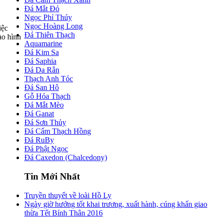
Đá Mắt Đỏ
Ngọc Phỉ Thúy
Ngọc Hoàng Long
iệc
Đá Thiên Thạch
ào hình
Aquamarine
Đá Kim Sa
Đá Saphia
Đá Da Rắn
Thạch Anh Tóc
Đá San Hô
Gỗ Hóa Thạch
Đá Mắt Mèo
Đá Ganat
Đá Sơn Thủy
Đá Cẩm Thạch Hồng
Đá RuBy
Đá Phật Ngọc
Đá Caxedon (Chalcedony)
Tin Mới Nhất
Truyền thuyết về loài Hồ Ly
Ngày giờ hướng tốt khai trương, xuất hành, cúng khấn giao
thừa Tết Bính Thân 2016