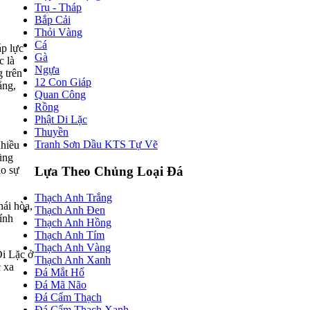
Trụ - Tháp
Bắp Cải
Thỏi Vàng
Cá
áp lực
Gà
c là
Ngựa
 trên
12 Con Giáp
ẳng,
Quan Công
Rồng
Phật Di Lặc
Thuyền
Tranh Sơn Dầu KTS Tự Vẽ
nhiều
ũng
Lựa Theo Chủng Loại Đá
ạo sự
Thạch Anh Trắng
hái hòa,
Thạch Anh Đen
hính
Thạch Anh Hồng
Thạch Anh Tím
Thạch Anh Vàng
Di Lặc ở
Thạch Anh Xanh
c xa
Đá Mắt Hổ
Đá Mã Não
Đá Cẩm Thạch
Đá Cẩm Thạch Xanh