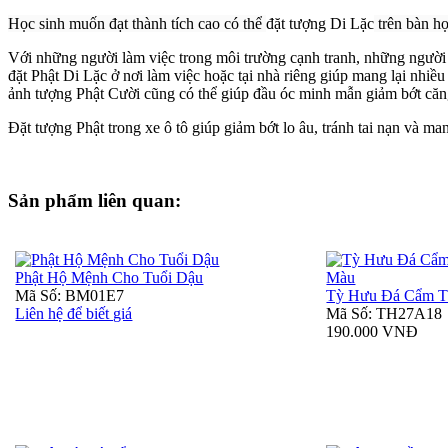
Học sinh muốn đạt thành tích cao có thể
đặt tượng Di Lặc
trên bàn họ
Với những người làm việc trong môi trường cạnh tranh, những người n
đặt
Phật Di Lặc
ở nơi làm việc hoặc tại nhà riêng giúp mang lại nhiề
ảnh tượng Phật Cười cũng có thể giúp đầu óc minh mẫn giảm bớt căng
Đặt tượng Phật trong xe ô tô giúp giảm bớt lo âu, tránh tai nạn và mang
Sản phẩm liên quan:
Phật Hộ Mệnh Cho Tuổi Dậu
Mã Số: BM01E7
Tỳ Hưu Đá Cẩm T
Liên hệ để biết giá
Mã Số: TH27A18
190.000 VNĐ