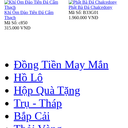
Phật Bà Đá Chalcedony
Khỉ Ôm Đào Tiên Đá Cẩm
Mã Số: B33G01
Thạch
1.960.000 VNĐ
Mã Số: c850
315.000 VNĐ
Đồng Tiền May Mắn
Hồ Lô
Hộp Quà Tặng
Trụ - Tháp
Bắp Cải