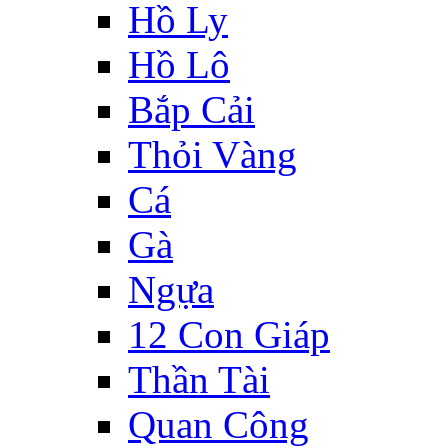
Hồ Ly
Hồ Lô
Bắp Cải
Thỏi Vàng
Cá
Gà
Ngựa
12 Con Giáp
Thần Tài
Quan Công