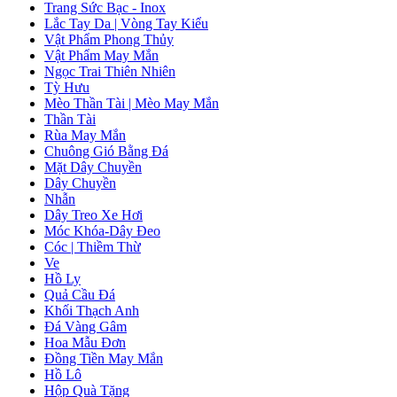
Trang Sức Bạc - Inox
Lắc Tay Da | Vòng Tay Kiểu
Vật Phẩm Phong Thủy
Vật Phẩm May Mắn
Ngọc Trai Thiên Nhiên
Tỳ Hưu
Mèo Thần Tài | Mèo May Mắn
Thần Tài
Rùa May Mắn
Chuông Gió Bằng Đá
Mặt Dây Chuyền
Dây Chuyền
Nhẫn
Dây Treo Xe Hơi
Móc Khóa-Dây Đeo
Cóc | Thiềm Thừ
Ve
Hồ Ly
Quả Cầu Đá
Khối Thạch Anh
Đá Vàng Gâm
Hoa Mẫu Đơn
Đồng Tiền May Mắn
Hồ Lô
Hộp Quà Tặng