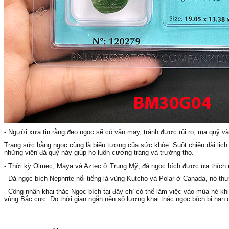
- Người xưa tin rằng đeo ngọc sẽ có vận may, tránh được rủi ro, ma quỷ v
Trang sức bằng ngọc cũng là biểu tượng của sức khỏe. Suốt chiều dài lịc
những viên đá quý này giúp họ luôn cường tráng và trường thọ.
- Thời kỳ Olmec, Maya và Aztec ở Trung Mỹ, đá ngọc bích được ưa thích 
- Đá ngọc bích Nephrite nổi tiếng là vùng Kutcho và Polar ở Canada, nó th
- Công nhân khai thác Ngọc bích tại đây chỉ có thể làm việc vào mùa hè khi 
vùng Bắc cực. Do thời gian ngắn nên số lượng khai thác ngọc bích bị hạn