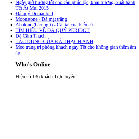
Ngày giờ hướng tốt cho cầu phúc lộc, khai trương, xuất hành
Tết Ất Mùi 2015
Đá quý Demantoid
Moonstone - Đá mặt trăng
Abalone (bào ngư) - Cái tai của biển cả
TÌM HIỂU VỀ ĐÁ QUÝ PERIDOT
Đá Cẩm Thạch
TÁC DỤNG CỦA ĐÁ THẠCH ANH
Mẹo trang trí phòng khách ngày Tết cho không gian thêm ấm
áp
Who's Online
Hiện có 136 khách Trực tuyến