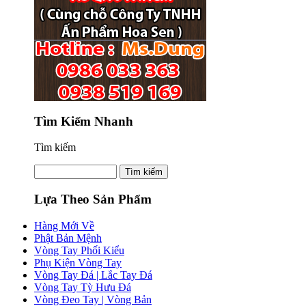
Tìm Kiếm Nhanh
Tìm kiếm
Lựa Theo Sản Phẩm
Hàng Mới Về
Phật Bản Mệnh
Vòng Tay Phối Kiểu
Phụ Kiện Vòng Tay
Vòng Tay Đá | Lắc Tay Đá
Vòng Tay Tỳ Hưu Đá
Vòng Đeo Tay | Vòng Bản