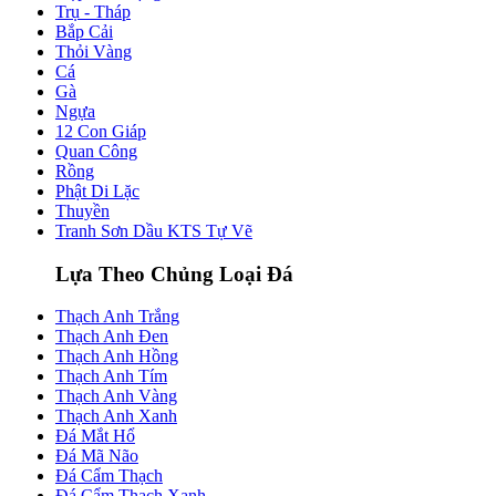
Trụ - Tháp
Bắp Cải
Thỏi Vàng
Cá
Gà
Ngựa
12 Con Giáp
Quan Công
Rồng
Phật Di Lặc
Thuyền
Tranh Sơn Dầu KTS Tự Vẽ
Lựa Theo Chủng Loại Đá
Thạch Anh Trắng
Thạch Anh Đen
Thạch Anh Hồng
Thạch Anh Tím
Thạch Anh Vàng
Thạch Anh Xanh
Đá Mắt Hổ
Đá Mã Não
Đá Cẩm Thạch
Đá Cẩm Thạch Xanh