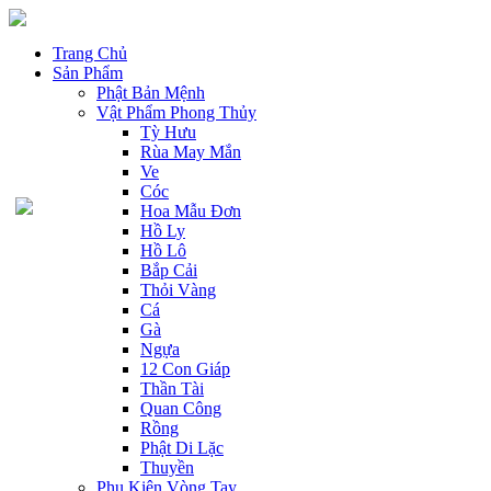
Trang Chủ
Sản Phẩm
Phật Bản Mệnh
Vật Phẩm Phong Thủy
Tỳ Hưu
Rùa May Mắn
Ve
Cóc
Hoa Mẫu Đơn
Hồ Ly
Hồ Lô
Bắp Cải
Thỏi Vàng
Cá
Gà
Ngựa
12 Con Giáp
Thần Tài
Quan Công
Rồng
Phật Di Lặc
Thuyền
Phụ Kiện Vòng Tay