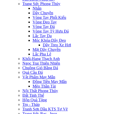
Trang Sức Phong Thủy
Nhẫn
Dây Chuyền
Vòng Tay Phối Kiểu
Vòng Đeo Tay
Vòng Tay Đá
Vòng Tay Tỳ Hưu Đá
Lắc Tay Da
Móc Khóa-Dây Đeo
Dây Treo Xe Hơi
Mặt Dây Chuyền
Lắc Pha Lê
Khối-Hang Thạch Anh
Ngọc Trai Thiên Nhiên
Chuông Gió Bằng Đá
Quả Cầu Đá
Vật Phẩm May Mắn
Đồng Tiền May Mắn
Mèo Thần Tài
Nội Thất Phong Thủy
Đất Tinh Thể
Hộp Quà Tặng
Trụ - Tháp
Tranh Sơn Dầu KTS Tự Vẽ
Trang Sức Bạc - Inox