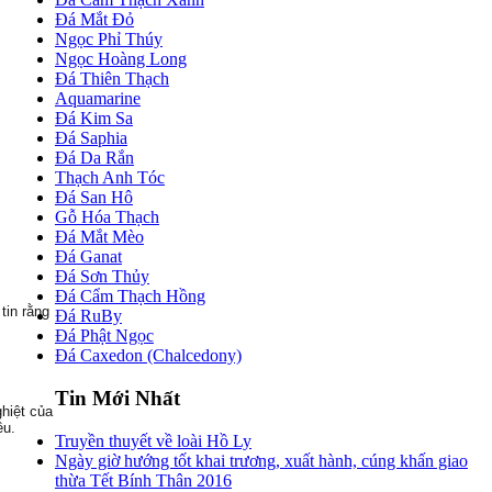
Đá Mắt Đỏ
Ngọc Phỉ Thúy
Ngọc Hoàng Long
Đá Thiên Thạch
Aquamarine
Đá Kim Sa
Đá Saphia
Đá Da Rắn
Thạch Anh Tóc
Đá San Hô
Gỗ Hóa Thạch
Đá Mắt Mèo
Đá Ganat
Đá Sơn Thủy
Đá Cẩm Thạch Hồng
tin rằng
Đá RuBy
Đá Phật Ngọc
Đá Caxedon (Chalcedony)
Tin Mới Nhất
ghiệt của
ều.
Truyền thuyết về loài Hồ Ly
Ngày giờ hướng tốt khai trương, xuất hành, cúng khấn giao
thừa Tết Bính Thân 2016