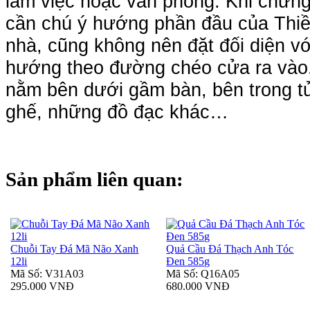
làm việc hoặc văn phòng. Khi chưn
cần chú ý hướng phần đầu của Thi
nhà, cũng không nên đặt đối diện v
hướng theo đường chéo cửa ra vào.
nằm bên dưới gầm bàn, bên trong t
ghế, những đồ đạc khác…
Sản phẩm liên quan:
Chuỗi Tay Đá Mã Não Xanh
Quả Cầu Đá Thạch Anh Tóc
12li
Đen 585g
Mã Số: V31A03
Mã Số: Q16A05
295.000 VNĐ
680.000 VNĐ