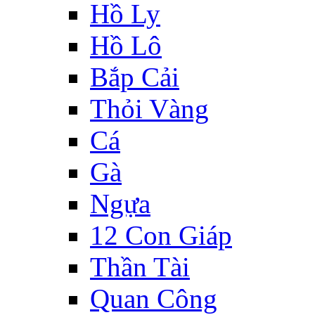
Hồ Ly
Hồ Lô
Bắp Cải
Thỏi Vàng
Cá
Gà
Ngựa
12 Con Giáp
Thần Tài
Quan Công