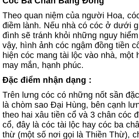
Cóc Ba Chân Bằng Đồng
Theo quan niệm của người Hoa, cóc
điềm lành. Nếu nhà có cóc ở dưới gi
đình sẽ tránh khỏi những nguy hiểm 
vậy, hình ảnh cóc ngậm đồng tiền c
hiện cóc mang tài lộc vào nhà, một
may mắn, hạnh phúc.
Đặc điểm nhận dạng :
Trên lưng cóc có những nốt sần đặc 
là chòm sao Đại Hùng, bên cạnh lư
theo hai xâu tiền cổ và 3 chân cóc đ
cổ, đây là cóc tài lộc hay cóc ba ch
thừ (một số nơi gọi là Thiền Thừ), c