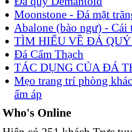
Đá quý Demantoid
Moonstone - Đá mặt trăn
Abalone (bào ngư) - Cái t
TÌM HIỂU VỀ ĐÁ QUÝ
Đá Cẩm Thạch
TÁC DỤNG CỦA ĐÁ 
Mẹo trang trí phòng khá
ấm áp
Who's Online
Hiện có 251 khách Trực tu