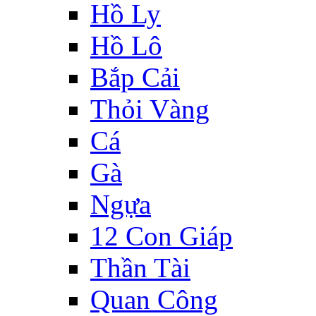
Hồ Ly
Hồ Lô
Bắp Cải
Thỏi Vàng
Cá
Gà
Ngựa
12 Con Giáp
Thần Tài
Quan Công