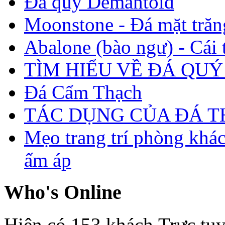
Đá quý Demantoid
Moonstone - Đá mặt trăn
Abalone (bào ngư) - Cái t
TÌM HIỂU VỀ ĐÁ QUÝ
Đá Cẩm Thạch
TÁC DỤNG CỦA ĐÁ 
Mẹo trang trí phòng khá
ấm áp
Who's Online
Hiện có 153 khách Trực tu