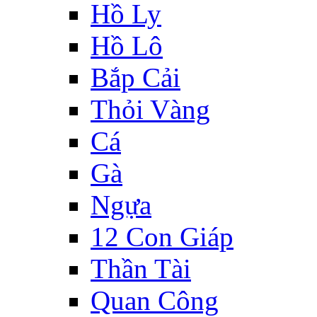
Hồ Ly
Hồ Lô
Bắp Cải
Thỏi Vàng
Cá
Gà
Ngựa
12 Con Giáp
Thần Tài
Quan Công