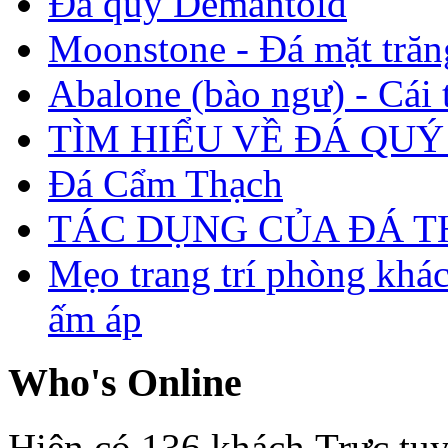
Đá quý Demantoid
Moonstone - Đá mặt trăn
Abalone (bào ngư) - Cái t
TÌM HIỂU VỀ ĐÁ QUÝ
Đá Cẩm Thạch
TÁC DỤNG CỦA ĐÁ 
Mẹo trang trí phòng khá
ấm áp
Who's Online
Hiện có 136 khách Trực tu