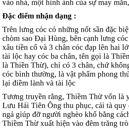
vào nhà, một hình ảnh của sự may mắn,
Đặc điểm nhận dạng :
Trên lưng cóc có những nốt sần đặc biệt
chòm sao Đại Hùng, bên cạnh lưng cóc
xâu tiền cổ và 3 chân cóc đạp lên hai lớ
tài lộc hay cóc ba chân, tên gọi là Thiề
là Thiền Thừ), chỉ có 3 chân, chứ khôn
cóc bình thường, là vật phẩm phong th
lại điềm lành và tài lộc
Tương truyền rằng, Thiềm Thừ vốn là y
Lưu Hải Tiên Ông thu phục, cải tà quy 
ngả giúp đỡ người nghèo khổ bằng cách
Thiềm Thừ xuất hiện vào đêm trăng tròn