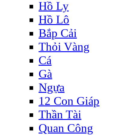
Hồ Ly
Hồ Lô
Bắp Cải
Thỏi Vàng
Cá
Gà
Ngựa
12 Con Giáp
Thần Tài
Quan Công