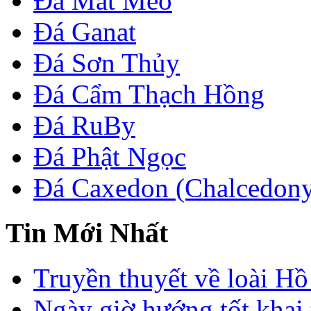
Đá Mắt Mèo
Đá Ganat
Đá Sơn Thủy
Đá Cẩm Thạch Hồng
Đá RuBy
Đá Phật Ngọc
Đá Caxedon (Chalcedon
Tin Mới Nhất
Truyền thuyết về loài Hồ
Ngày giờ hướng tốt khai 