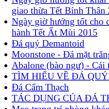
giao thừa Tết Bính Thân
Ngày giờ hướng tốt cho c
hành Tết Ất Mùi 2015
Đá quý Demantoid
Moonstone - Đá mặt trăn
Abalone (bào ngư) - Cái t
TÌM HIỂU VỀ ĐÁ QUÝ
Đá Cẩm Thạch
TÁC DỤNG CỦA ĐÁ 
Mẹo trang trí phòng khá